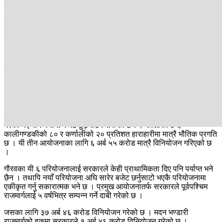
परियोजनामा हालसम्म ७२ अर्ब ३६ करोड खर्च भइसकेको छ ।
यसपालि काठमाडौँ तराई/मधेश द्रुतमार्गलाई सरकारले १७ अर्ब ६४ करोड
छुट्याएको छ । जसमा ४० वटा पुल, ५.४ किमि सुरुङ र लिंक रोड निर्माण गरिने
उल्लेख छ । द्रुतमार्गको निर्माण म्याद सकिन ११ महिना मात्र बाँकी छ । तर,
भौतिक प्रगति जम्मा ४८ प्रतिशत छ ।
आयोजनाको कुल लागत अनुमान २ खर्ब ११ अर्ब ९३ करोड छ । अन्य
परियोजनाको हकमा समय तोकेरै निर्माण सक्ने दाबी गरेको सरकारले
द्रुतमार्गका हकमा भने मिति तोकेको छैन । आयोजनाअन्तर्गत खोकना खण्डको
६.५ किलोमिटर खण्डको विवाद अझै टुंगिइसकेको छैन भने १३ वटा प्याकेज मध्ये
११ वटामा काम जारी छ ।
यस्तै कोशी, कालीगण्डकी र कर्णाली करिडोरमा सरकारले बजेट विनियोजन
गरेको भए पनि पर्याप्त बजेट छुट्याउन सकेको छैन । कोशीको ४५,
कालीगण्डकीको ८० र कर्णालीको २० प्रतिशत हाराहारीमा मात्रै भौतिक प्रगति
छ । यी तीन आयोजनाका लागि ६ अर्ब ५५ करोड मात्रै विनियोजन गरिएको छ
।
गौरवका यी ६ परियोजनालाई सरकारले केही प्राथामिकता दिए पनि पर्याप्त भने
छैन । तथापि नयाँ परियोजना अघि सारेर बजेट छर्नुसाटो भएकै परियोजनामा
एकीकृत गर्नु सकारात्मक भने छ । प्रमुख आयोजनातर्फ सरकारले पूर्वपश्चिम
राजमार्गलाई ५ वर्षभित्र सम्पन्न गर्ने दाबी गरेको छ ।
जसका लागि ३७ अर्ब ४६ करोड विनियोजन गरेको छ । मदन भण्डारी
राजमार्गको हकमा सरकारले १ अर्ब ४६ करोड विनियोजन गरेको छ ।