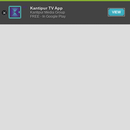
Kantipur TV App
VIEW
Kantipur Media Group
FREE - In Google Play
समाचार
राजनीति
खेलकुद
अन्तर्राष्ट्रिय
अर्थ
भिडियो
विचार
कला / साहित्य
अन्य