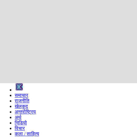
शिक्षा
स्वास्थ्य
अन्तर्वार्ता
मनोरञ्जन
प्रविधि
निर्वाचन विशेष
सम्पादकीय
समाज
ब्लग
अन्य
प्रदेश
समाचार
राजनीति
खेलकुद
अन्तर्राष्ट्रिय
अर्थ
भिडियो
विचार
कला / साहित्य