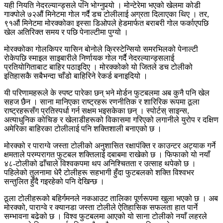
यही नियति नेदरल्यान्ड्सले पनि भोग्नुपर्‍यो । मोन्टेरेमा भएको खेलमा कोडी
गाक्पोले ७२औं मिनेटमा गोल गर्दै डच टोलीलाई अग्रता दिलाएका थिए । तर,
९१औं मिनेटमा मोरक्कोका इस्सा डिओपले हेडमार्फत बराबरी गोल फर्काएपछि
खेल अतिरिक्त समय र पछि पेनाल्टीमा पुग्यो ।
मोरक्कोका गोलकिपर यासिन बोनोले क्रिस्टेन्सियो समरभिलको पेनाल्टी
रोकेपछि स्माइल साइबारीले निर्णायक गोल गर्दै नेदरल्यान्ड्सलाई
प्रतियोगिताबाट बाहिर पठाइदिए । मोरक्कोको यो जितले डच टोलीको
इतिहासकै सबैभन्दा चाँडो बाहिरिने रेकर्ड बनाइदियो ।
यी परिणामहरूले के स्पष्ट पारेका छन् भने मोर्डन फुटबलमा अब कुनै पनि खेल
सहज छैन । साना मानिएका राष्ट्रहरू रणनीतिक र शारिरिक रूपमा ठूला
राष्ट्रहरूसँग प्रतिस्पर्धा गर्न सक्षम भइसकेका छन् । स्पोर्टस् साइन्स,
अत्याधुनिक कोचिङ र खेलाडीहरूको विकासमा गरिएको लगानीले युरोप र दक्षिण
अमेरिका बाहिरका टोलीलाई पनि शक्तिशाली बनाएको छ ।
मोरक्को र पाराग्वे जस्ता टोलीको अनुशासित रक्षापंक्ति र काउन्टर अट्याक गर्ने
क्षमताले परम्परागत फुटबल शक्तिलाई दबाबमा राखेको छ । फिफाको यो नयाँ
४८-टोलीको ढाँचाले विश्वकपमा थप अनिश्चितता र उत्साह थपेको छ ।
पहिलेको तुलनामा धेरै टोलीहरू सहभागी हुँदा फुटबलको शक्ति विश्वभर
सन्तुलित हुँदै गइरहेको पनि देखिन्छ ।
ठूला टोलीहरूको बहिर्गमनले नकआउट तालिका पूर्णरूपमा खुला भएको छ । अब
मोरक्को, पाराग्वे र क्यानडा जस्ता टोलीले ऐतिहासिक सफलता हात पार्ने
सम्भावना बढेको छ । विश्व फुटबलमा आएको यो साना टोलीको नयाँ लहरले