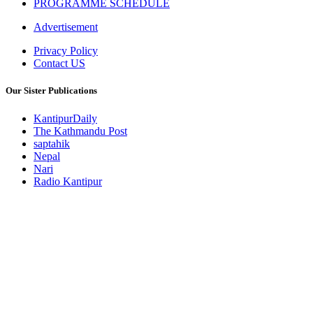
PROGRAMME SCHEDULE
Advertisement
Privacy Policy
Contact US
Our Sister Publications
KantipurDaily
The Kathmandu Post
saptahik
Nepal
Nari
Radio Kantipur