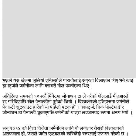
ह्युस्टनबाट भयो, जहाँ पाँच पटकको विश्व विजेता ब्राजिलले जापानको 'सामुराई
ब्लु' विरुद्ध हारको संघारबाट जोगिन ठूलै संघर्ष गर्नुपर्‍यो ।
खेलको २९औं मिनेटमा जापानका काइसु सानोले ब्राजिलको फितलो
रक्षापंक्तिको फाइदा उठाउँदै गोल गरेपछि ब्राजिल खेलमा पछि पर्यो ।
ब्राजिलका मिडफिल्डर क्यासेमिरोले ५६औं मिनेटमा बराबरी गोल फर्काए पनि
जापानको डिफेन्स र गोलकिपर जायोन सुजुकीको उत्कृष्ट प्रदर्शनले खेल
अतिरिक्त समयतर्फ धकेलिने निश्चित देखिन्थ्यो । तर, खेलको अन्तिम मिनेटमा
ग्याब्रियल मार्टिनेलीले गोल गरेपछि ब्राजिल ठूलो संकटबाट क्षणिक रुपमा
भएपनि मुक्त भयो ।
यो जितले ब्राजिललाई अन्तिम १६ मा पुर्‍याए पनि यसले स्थापित टोलीहरू कति
असुरक्षित छन् भन्ने स्पष्ट पारेको छ । यस्तै अर्को ठूलो झट्का जर्मनीले
व्यहोर्नुपर्‍यो । सले पाराग्वेसँग पेनाल्टी सुटआउटमा पराजित हुनुपर्यो । बोस्टनमा
भएको यस खेलमा जुलियो एन्किसोले पाराग्वेलाई अग्रता दिलाएका थिए भने काई
हाभर्ट्जले जर्मनीका लागि बराबरी गोल फर्काएका थिए ।
अतिरिक्त समयको १०२औं मिनेटमा जोनाथन टा ले गरेको गोललाई भीएआरले
रद्द गरिदिएपछि खेल पेनाल्टीमा पुगेको थियो । विश्वकपको इतिहासमा जर्मनीले
पेनाल्टी सुटआउट हारेको यो पहिलो पटक हो । हाभर्ट्ज, निक भोल्टेमाडे र
जोनाथन टा पेनाल्टी चुकाएपछि जर्मनीको यात्रा लज्जास्पद रूपमा अन्त्य भयो ।
सन् २०१४ को विश्व विजेता जर्मनीका लागि यो लगातार तेस्रो विश्वकपको
असफलता हो, जसले जर्मन फुटबलको खस्किँदो स्तरलाई उजागर गरेको छ ।