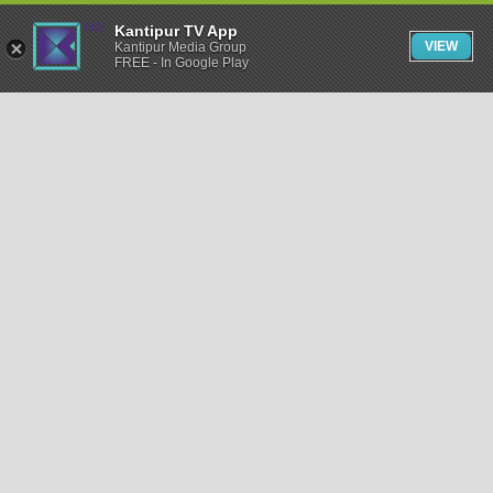
Kantipur TV App
VIEW
Kantipur Media Group
FREE - In Google Play
समाचार
राजनीति
खेलकुद
अन्तर्राष्ट्रिय
अर्थ
भिडियो
विचार
कला / साहित्य
अन्य