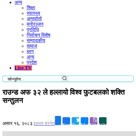
अन्य
शिक्षा
स्वास्थ्य
अन्तर्वार्ता
मनोरञ्जन
प्रविधि
निर्वाचन विशेष
सम्पादकीय
समाज
ब्लग
अन्य
प्रदेश
Live TV
राउन्ड अफ ३२ ले हल्लायो विश्व फुटबलको शक्ति
सन्तुलन
असार १६, २०८३
|
अभय बस्नेत
Facebook
Twitter
Messenger
Viber
Whatsapp