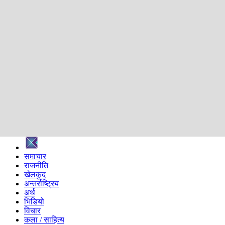
शिक्षा
स्वास्थ्य
अन्तर्वार्ता
मनोरञ्जन
प्रविधि
निर्वाचन विशेष
सम्पादकीय
समाज
ब्लग
अन्य
प्रदेश
समाचार
राजनीति
खेलकुद
अन्तर्राष्ट्रिय
अर्थ
भिडियो
विचार
कला / साहित्य