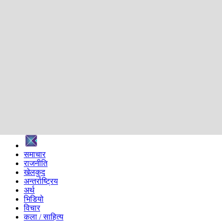
शिक्षा
स्वास्थ्य
अन्तर्वार्ता
मनोरञ्जन
प्रविधि
निर्वाचन विशेष
सम्पादकीय
समाज
ब्लग
अन्य
प्रदेश
समाचार
राजनीति
खेलकुद
अन्तर्राष्ट्रिय
अर्थ
भिडियो
विचार
कला / साहित्य