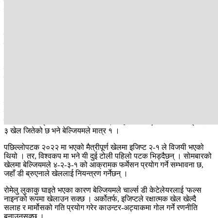
गार्सियाको टोलीमा डी ब्रुएना, कप्तान युरी टिलेमान्स र युवा स्टार जेरेमी मुख्य
खम्बा हुन् ।
अब कुरा गरौँ ‘द फ्यारोज’ अर्थात् इजिप्टको । फिफा वरीयताको २९औँ स्थानमा
रहेको इजिप्ट आफ्नो चौथो विश्वकपमा ऐतिहासिक सफलताको खोजीमा छ ।
प्रशिक्षक होसाम हसनको नेतृत्वमा रहेको इजिप्टले विश्वकप इतिहासमा
अहिलेसम्म एउटा पनि खेल जित्न सकेको छैन ।
स्टार फरवार्ड मोहम्मद सलाहको सम्भवतः यो अन्तिम विश्वकप हुनसक्ने भएकाले
उनी आफ्नो टोलीलाई पहिलो जित दिलाउन आतुर छन् । टोलीमा सलाहका साथै
ओमर मार्मोस र गोलकिपर मोस्तफा शोबेर को प्रदर्शन निर्णायक हुने देखिन्छ ।
इजिप्टले छनोट चरणमा निकै उत्कृष्ट प्रदर्शन गर्दै १० खेलमा अपराजित रहँदै २०
गोल गरेको थियो र मात्र २ गोल खाएको थियो । यी दुई टोलीबीचको विगतको
भिडन्तमा पनि इजिप्ट नै बलियो देखिन्छ । अहिलेसम्म भएका ४ भेटमध्ये इजिप्टले
३ खेल जितेको छ भने बेल्जियमले मात्र १ ।
पछिल्लोपटक २०२२ मा भएको मैत्रीपूर्ण खेलमा इजिप्ट २-१ ले विजयी भएको
थियो । तर, विश्वकप मा भने यी दुई टोली पहिलो पटक भिड्दैछन् । साेमबारको
खेलमा बेल्जियमले ४-२-३-१ को आक्रामक फर्मेसन प्रयोग गर्ने सम्भावना छ,
जहाँ डी ब्रुएनाले खेललाई नियन्त्रण गर्नेछन् ।
रोमेलु लुकाकु घाइते भएका कारण बेल्जियमले चार्ल्स डी केटेलेयरलाई 'फल्स
नाइन'को रूपमा खेलाउन सक्छ । अर्कोतर्फ, इजिप्टले रक्षात्मक खेल खेल्दै
सलाह र मार्मोसको गति प्रयोग गरेर काउन्टर-अट्याकमा गोल गर्ने रणनीति
बनाउनसक्छ ।