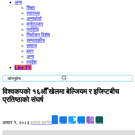
अन्य
शिक्षा
स्वास्थ्य
अन्तर्वार्ता
मनोरञ्जन
प्रविधि
निर्वाचन विशेष
सम्पादकीय
समाज
ब्लग
अन्य
प्रदेश
Live TV
विश्वकपको १६औँ खेलमा बेल्जियम र इजिप्टबीच
प्रतिष्ठाको संघर्ष
असार १, २०८३
|
अभय बस्नेत
Facebook
Twitter
Messenger
Viber
Whatsapp