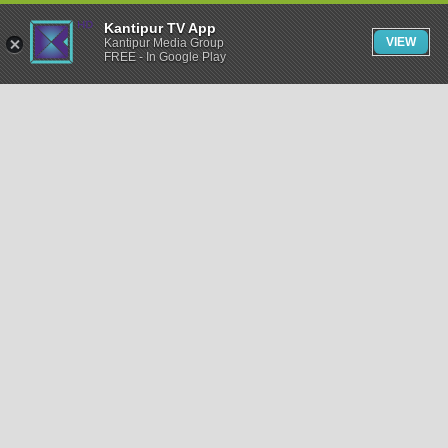
Kantipur TV App
VIEW
Kantipur Media Group
FREE - In Google Play
समाचार
राजनीति
खेलकुद
अन्तर्राष्ट्रिय
अर्थ
भिडियो
विचार
कला / साहित्य
अन्य