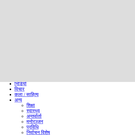
समाज
ब्लग
अन्य
प्रदेश
समाचार
राजनीति
खेलकुद
अन्तर्राष्ट्रिय
अर्थ
भिडियो
विचार
कला / साहित्य
अन्य
शिक्षा
स्वास्थ्य
अन्तर्वार्ता
मनोरञ्जन
प्रविधि
निर्वाचन विशेष