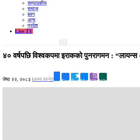
सम्पादकीय
समाज
ब्लग
अन्य
प्रदेश
Live TV
४० वर्षपछि विश्वकपमा इराकको पुनरागमन : “लायन्स 
जेष्ठ २२, २०८३
|
अभय बस्नेत
Facebook
Twitter
Messenger
Viber
Whatsapp
काठमाडौं ।
चालिस वर्षको लामो खडेरी, युद्धको छाया र २१ खेलको कठिन छनोट 
क्षेत्रीय तनाव र युद्धको बीच पनि फुटबलले कसरी एक राष्ट्रलाई एकताबद्ध गर
चुनौतीका बारेमा आजको विश्वकप विशेषमा चर्चा गर्दैछौं ।