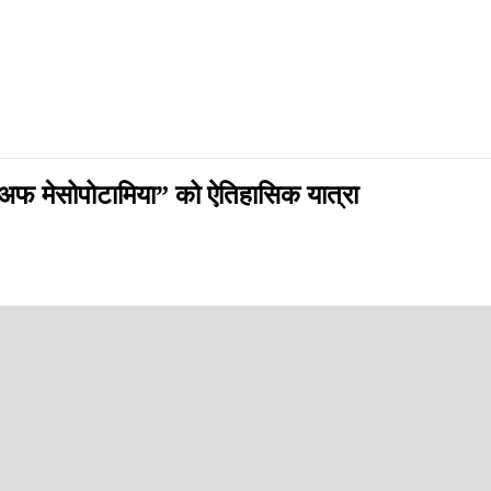
अफ मेसोपोटामिया” को ऐतिहासिक यात्रा
यात्रापछि "लायन्स अफ मेसोपोटामिया" अर्थात् इराक विश्व फुटबलको सबैभन्दा ठ
्न सक्छ भन्ने उदाहरण इराकले प्रस्तुत गरेको छ । सन् १९८६ को मेक्सिको विश्