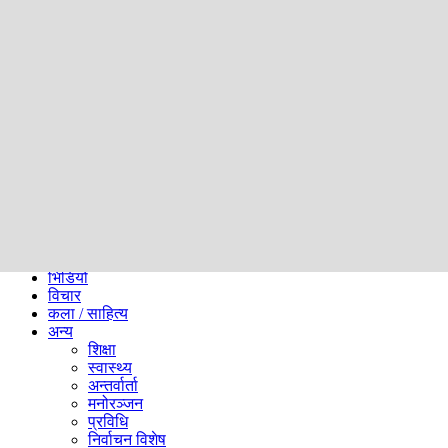
समाज
ब्लग
अन्य
प्रदेश
समाचार
राजनीति
खेलकुद
अन्तर्राष्ट्रिय
अर्थ
भिडियो
विचार
कला / साहित्य
अन्य
शिक्षा
स्वास्थ्य
अन्तर्वार्ता
मनोरञ्जन
प्रविधि
निर्वाचन विशेष