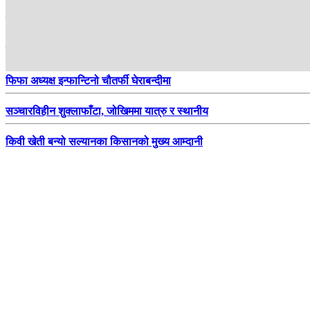
स्वास्थ्य बीमामा घट्दै नागरिकको रूचि
पश्चिम नवलपरासीको सुस्ताका किसान व्यावसायिक केरा खेतीमा
फिफा अध्यक्ष इन्फान्टिनो चौतर्फी घेराबन्दीमा
सञ्चारविहीन शुक्लाफाँटा, जोखिममा यात्रु र स्थानीय
किवी खेती बन्यो सल्यानका किसानको मुख्य आम्दानी