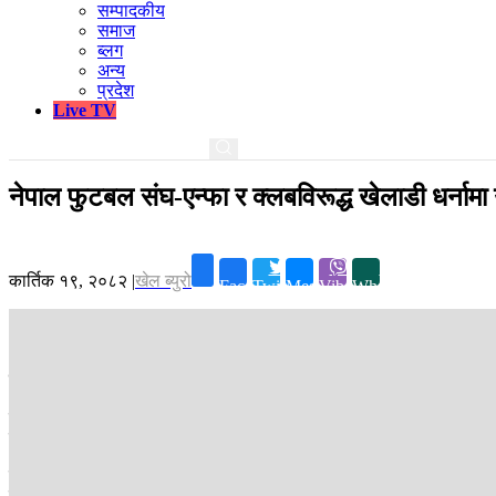
सम्पादकीय
समाज
ब्लग
अन्य
प्रदेश
Live TV
नेपाल फुटबल संघ-एन्फा र क्लबविरूद्ध खेलाडी धर्नामा 
कार्तिक १९, २०८२
|
खेल ब्युरो
Facebook
Twitter
Messenger
Viber
Whatsapp
काठमाडौं ।
राष्ट्रिय लिग गर्ने सहमति गरेका नेपाल फुटबल संघ-एन्फा र क्लबविर
नेपाल फुटबल खेलाडी संघले बिहिबार सातदोबाटोस्थित एन्फा कम्प्लेक्समा धर्ना ग
खेलाडी आक्रोसित भएका हुन् ।
एन्फाको निर्णयमा ए डिभिजनका १४ वटै क्लबले सहमति जनाएका छन् । राष्ट्रिय लिग
हुने तालिका छ । खेलाडीले भने राष्ट्रिय लिग अघि, शहिद स्मारक 'ए' डिभिजन 