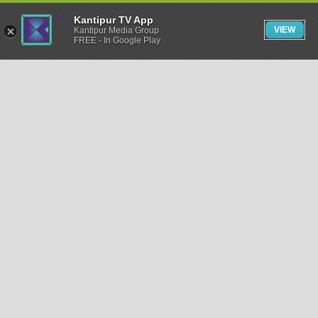
Kantipur TV App
VIEW
Kantipur Media Group
FREE - In Google Play
समाचार
राजनीति
खेलकुद
अन्तर्राष्ट्रिय
अर्थ
भिडियो
विचार
कला / साहित्य
अन्य