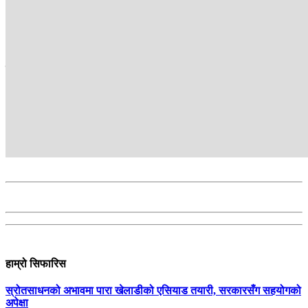
खेल ब्युरो
सम्बन्धित
हाम्रो सिफारिस
स्रोतसाधनको अभावमा पारा खेलाडीको एसियाड तयारी, सरकारसँग सहयोगको
अपेक्षा