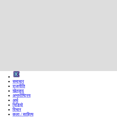
शिक्षा
स्वास्थ्य
अन्तर्वार्ता
मनोरञ्जन
प्रविधि
निर्वाचन विशेष
सम्पादकीय
समाज
ब्लग
अन्य
प्रदेश
समाचार
राजनीति
खेलकुद
अन्तर्राष्ट्रिय
अर्थ
भिडियो
विचार
कला / साहित्य