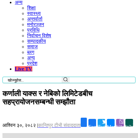
अन्य
शिक्षा
स्वास्थ्य
अन्तर्वार्ता
मनोरञ्जन
प्रविधि
निर्वाचन विशेष
सम्पादकीय
समाज
ब्लग
अन्य
प्रदेश
Live TV
कर्णाली याक्स र नेबिको लिमिटेडबीच
सहप्रायोजनसम्बन्धी सम्झौता
आश्विन ३०, २०८२
|
कान्तिपुर टीभी संवाददाता
Facebook
Twitter
Messenger
Viber
Whats