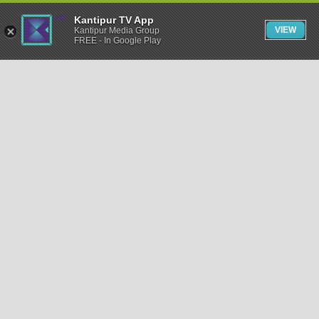
Kantipur TV App
VIEW
Kantipur Media Group
FREE - In Google Play
समाचार
राजनीति
खेलकुद
अन्तर्राष्ट्रिय
अर्थ
भिडियो
विचार
कला / साहित्य
अन्य