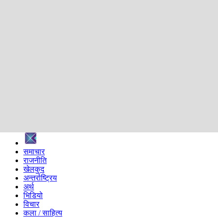
शिक्षा
स्वास्थ्य
अन्तर्वार्ता
मनोरञ्जन
प्रविधि
निर्वाचन विशेष
सम्पादकीय
समाज
ब्लग
अन्य
प्रदेश
समाचार
राजनीति
खेलकुद
अन्तर्राष्ट्रिय
अर्थ
भिडियो
विचार
कला / साहित्य