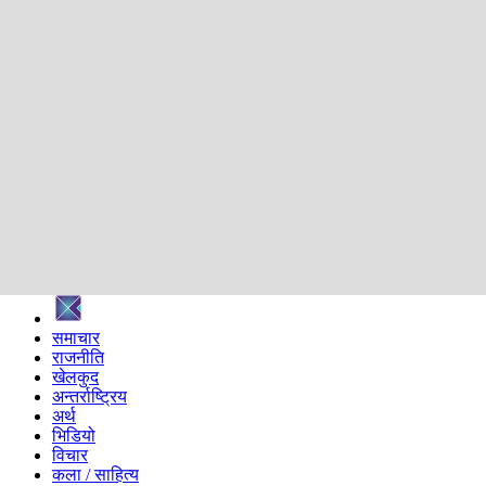
शिक्षा
स्वास्थ्य
अन्तर्वार्ता
मनोरञ्जन
प्रविधि
निर्वाचन विशेष
सम्पादकीय
समाज
ब्लग
अन्य
प्रदेश
समाचार
राजनीति
खेलकुद
अन्तर्राष्ट्रिय
अर्थ
भिडियो
विचार
कला / साहित्य