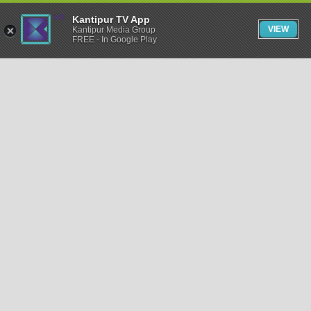
Kantipur TV App
VIEW
Kantipur Media Group
FREE - In Google Play
समाचार
राजनीति
खेलकुद
अन्तर्राष्ट्रिय
अर्थ
भिडियो
विचार
कला / साहित्य
अन्य