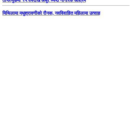
ताप्लेजुङमा १५ वर्षदेखि अधुरै ज्येष्ठ नागरिक आश्रम
मिथिलामा मधुश्रावणीको रौनक, नवविवाहित महिलामा उत्साह