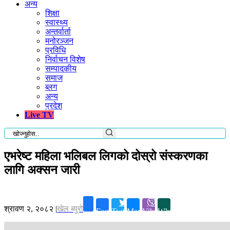
अन्य
शिक्षा
स्वास्थ्य
अन्तर्वार्ता
मनोरञ्जन
प्रविधि
निर्वाचन विशेष
सम्पादकीय
समाज
ब्लग
अन्य
प्रदेश
Live TV
एभरेष्ट महिला भलिबल लिगको दोस्रो संस्करणका
लागि अक्सन जारी
श्रावण २, २०८२
|
खेल ब्युरो
Facebook
Twitter
Messenger
Viber
Whatsapp