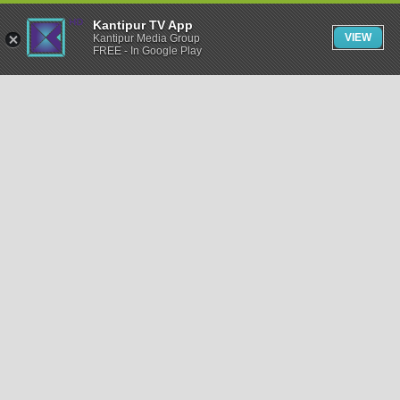
Kantipur TV App
VIEW
Kantipur Media Group
FREE - In Google Play
समाचार
राजनीति
खेलकुद
अन्तर्राष्ट्रिय
अर्थ
भिडियो
विचार
कला / साहित्य
अन्य