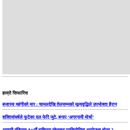
सम्बन्धित
हाम्रो सिफारिस
बजारमा महंगीको मार : चामलदेखि तेलसम्मको मूल्यवृद्धिले उपभोक्ता हैरान
शक्तिसंघर्षले फुटेका दल फेरि जुटे, बनाए ‘अग्रगामी मोर्चा’
आगामी मंसिरमा १०औं राष्ट्रिय खेलकुद प्रतियोगिता आयोजना होला ?