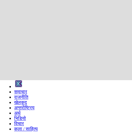
शिक्षा
स्वास्थ्य
अन्तर्वार्ता
मनोरञ्जन
प्रविधि
निर्वाचन विशेष
सम्पादकीय
समाज
ब्लग
अन्य
प्रदेश
समाचार
राजनीति
खेलकुद
अन्तर्राष्ट्रिय
अर्थ
भिडियो
विचार
कला / साहित्य