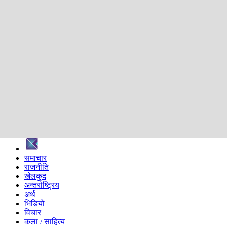
शिक्षा
स्वास्थ्य
अन्तर्वार्ता
मनोरञ्जन
प्रविधि
निर्वाचन विशेष
सम्पादकीय
समाज
ब्लग
अन्य
प्रदेश
समाचार
राजनीति
खेलकुद
अन्तर्राष्ट्रिय
अर्थ
भिडियो
विचार
कला / साहित्य