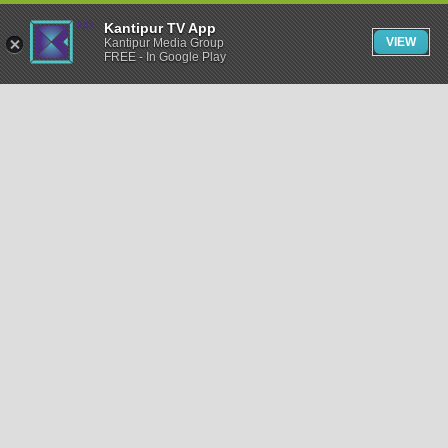
Kantipur TV App
VIEW
Kantipur Media Group
FREE - In Google Play
समाचार
राजनीति
खेलकुद
अन्तर्राष्ट्रिय
अर्थ
भिडियो
विचार
कला / साहित्य
अन्य