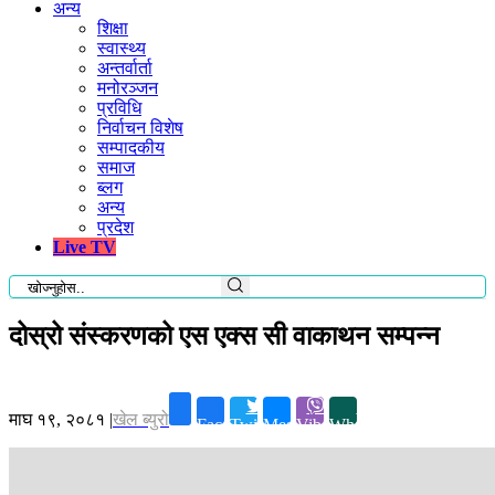
अन्य
शिक्षा
स्वास्थ्य
अन्तर्वार्ता
मनोरञ्जन
प्रविधि
निर्वाचन विशेष
सम्पादकीय
समाज
ब्लग
अन्य
प्रदेश
Live TV
दोस्रो संस्करणको एस एक्स सी वाकाथन सम्पन्न
माघ १९, २०८१
|
खेल ब्युरो
Facebook
Twitter
Messenger
Viber
Whatsapp