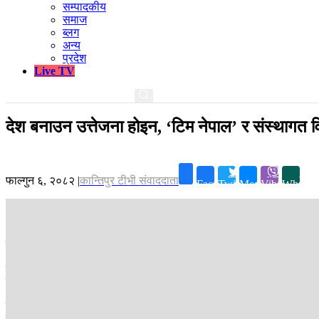
सम्पादकीय
समाज
ब्लग
अन्य
प्रदेश
Live TV
देश बनाउन उत्तेजना होइन, ‘टिम नेपाल’ र संस्थाग
फाल्गुन ६, २०८२
|
कान्तिपुर टीभी संवाददाता
Facebook
Twitter
Messenger
Viber
Whatsa
काठमाडौं ।
नेपाली कांग्रेसका सभापति गगन थापाले मुलुकको विकास र लोकतन्त
काठमाडौंमा आयोजित एक कार्यक्रमलाई सम्बोधन गर्दै उहाँले विश्वव्यापी रूपमा 
मुलुकहरू समेत अहिले ‘पपुलिजम’ (लोकप्रियतावाद)को सिकार भइरहेको भन्दै चिन्त
उहाँले भन्नुभयो, ‘हेर्दाहेर्दै पपुलिजमको एउटा ठूलो लहर आएको छ । यसको आक्
लोकतन्त्रको मर्मलाई कमजोर बनाउनसक्ने भन्दै सचेत रहन आग्रह गर्नुभयो ।