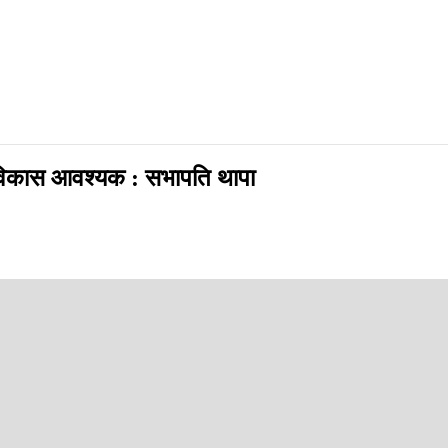
त विकास आवश्यक : सभापति थापा
pp
्रको रक्षाका लागि उत्तेजना नभइ सुझबुझपूर्ण सहकार्य र बलियो संस्थागत संर
बढ्दै गएको पपुलिजमको लहरबाट नेपालको लोकतन्त्रलाई जोगाउन सबै पक्ष गम्भीर हु
ा व्यक्त गर्नुभयो ।
रमणबाट नेपालको लोकतन्त्रलाई हामीले जोगाउनसक्छौँ कि सक्दैनौँ भन्ने गम्भीर प्