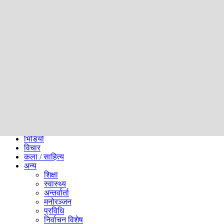
समाज
ब्लग
अन्य
प्रदेश
समाचार
राजनीति
खेलकुद
अन्तर्राष्ट्रिय
अर्थ
भिडियो
विचार
कला / साहित्य
अन्य
शिक्षा
स्वास्थ्य
अन्तर्वार्ता
मनोरञ्जन
प्रविधि
निर्वाचन विशेष