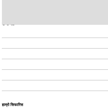
Kantipur TV HD, the most popular TV channel in Nepal, bring
सम्बन्धित
हाम्रो सिफारिस