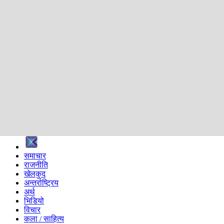
शिक्षा
स्वास्थ्य
अन्तर्वार्ता
मनोरञ्जन
प्रविधि
निर्वाचन विशेष
सम्पादकीय
समाज
ब्लग
अन्य
प्रदेश
समाचार
राजनीति
खेलकुद
अन्तर्राष्ट्रिय
अर्थ
भिडियो
विचार
कला / साहित्य