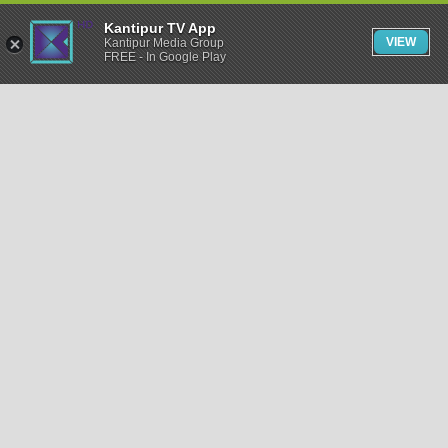
Kantipur TV App
VIEW
Kantipur Media Group
FREE - In Google Play
समाचार
राजनीति
खेलकुद
अन्तर्राष्ट्रिय
अर्थ
भिडियो
विचार
कला / साहित्य
अन्य