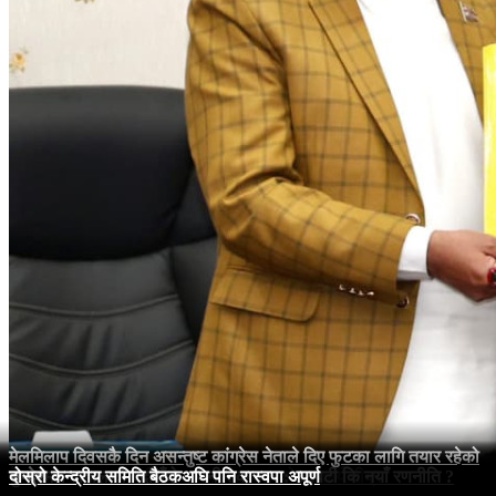
मेलमिलाप दिवसकै दिन असन्तुष्ट कांग्रेस नेताले दिए फुटका लागि तयार रहेको
कर्णालीमा मन्त्री बन्न दौडधूप, भागबन्डामा नेकपा-एमालेको रस्साकस्सी
एमाले-नेकपा सहमति भए पनि प्रदेशमा सरकार गठन जटिल
केन्द्रको प्रभाव गण्डकीमा, सरकार फेरबदलको गृहकार्य तीव्र
पुष्पकमल दाहालको बदलिँदो राजनीतिक स्वर : छटपटी कि नयाँ रणनीति ?
सन्देश
दोस्रो केन्द्रीय समिति बैठकअघि पनि रास्वपा अपूर्ण