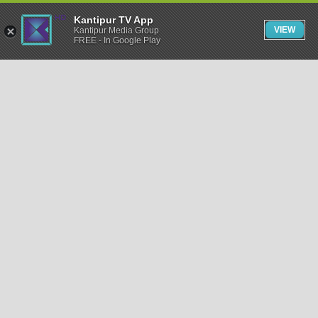
Kantipur TV App
VIEW
Kantipur Media Group
FREE - In Google Play
समाचार
राजनीति
खेलकुद
अन्तर्राष्ट्रिय
अर्थ
भिडियो
विचार
कला / साहित्य
अन्य