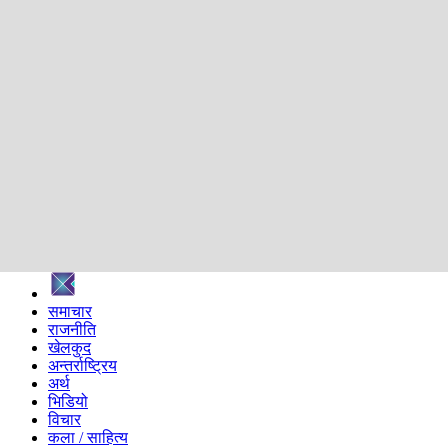
शिक्षा
स्वास्थ्य
अन्तर्वार्ता
मनोरञ्जन
प्रविधि
निर्वाचन विशेष
सम्पादकीय
समाज
ब्लग
अन्य
प्रदेश
समाचार
राजनीति
खेलकुद
अन्तर्राष्ट्रिय
अर्थ
भिडियो
विचार
कला / साहित्य