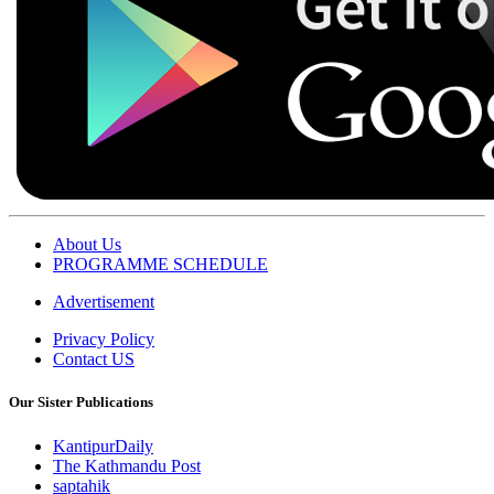
About Us
PROGRAMME SCHEDULE
Advertisement
Privacy Policy
Contact US
Our Sister Publications
KantipurDaily
The Kathmandu Post
saptahik