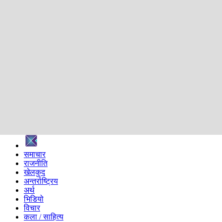
शिक्षा
स्वास्थ्य
अन्तर्वार्ता
मनोरञ्जन
प्रविधि
निर्वाचन विशेष
सम्पादकीय
समाज
ब्लग
अन्य
प्रदेश
समाचार
राजनीति
खेलकुद
अन्तर्राष्ट्रिय
अर्थ
भिडियो
विचार
कला / साहित्य