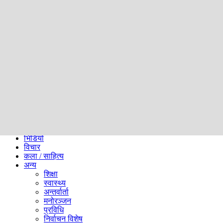
समाज
ब्लग
अन्य
प्रदेश
समाचार
राजनीति
खेलकुद
अन्तर्राष्ट्रिय
अर्थ
भिडियो
विचार
कला / साहित्य
अन्य
शिक्षा
स्वास्थ्य
अन्तर्वार्ता
मनोरञ्जन
प्रविधि
निर्वाचन विशेष