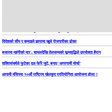
हाम्रो सिफारिस
एक दशक बित्दा पनि धनुषाका दर्जन बढी पुल अधुरै, यात्रुलाई सास्ती
विदेशको सीप र कमाइले झापामा खुले रोजगारीका ढोका
बजारमा महंगीको मार : चामलदेखि तेलसम्मको मूल्यवृद्धिले उपभोक्ता हैरान
शक्तिसंघर्षले फुटेका दल फेरि जुटे, बनाए ‘अग्रगामी मोर्चा’
आगामी मंसिरमा १०औं राष्ट्रिय खेलकुद प्रतियोगिता आयोजना होला ?