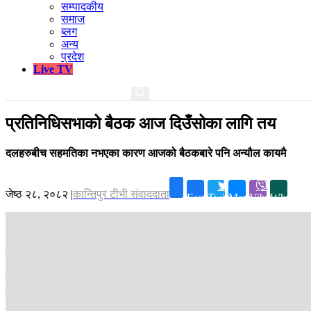
सम्पादकीय
समाज
ब्लग
अन्य
प्रदेश
Live TV
प्रतिनिधिसभाको बैठक आज दिउँसोका लागि तय
दलहरुबीच सहमतिका नभएका कारण आजको बैठकबारे पनि अन्यौल कायमै
जेष्ठ २८, २०८२
|
कान्तिपुर टीभी संवाददाता
Facebook
Twitter
Messenger
Viber
Whatsap
काठमाडौं ।
भिजिट भिसा प्रकरणमा विपक्षी दलहरुको विरोधका कारण लगातार प
दलहरुबीच सहमतिका लागि भएका पटकपटकका प्रयास असफल हुँदा आजको बैठक स
प्रतिनिधिसभाको बैठक नियमित कार्यसूचीमा प्रवेश गर्न सकेको छैन । त्यसैले