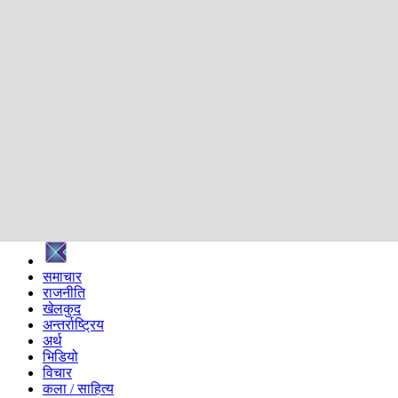
शिक्षा
स्वास्थ्य
अन्तर्वार्ता
मनोरञ्जन
प्रविधि
निर्वाचन विशेष
सम्पादकीय
समाज
ब्लग
अन्य
प्रदेश
समाचार
राजनीति
खेलकुद
अन्तर्राष्ट्रिय
अर्थ
भिडियो
विचार
कला / साहित्य