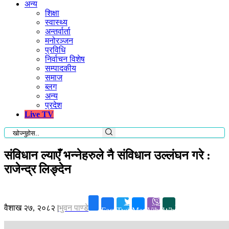
अन्य
शिक्षा
स्वास्थ्य
अन्तर्वार्ता
मनोरञ्जन
प्रविधि
निर्वाचन विशेष
सम्पादकीय
समाज
ब्लग
अन्य
प्रदेश
Live TV
संविधान ल्याएँ भन्नेहरुले नै संविधान उल्लंघन गरे :
राजेन्द्र लिङ्देन
वैशाख २७, २०८२
|
भुवन पाण्डे
Facebook
Twitter
Messenger
Viber
Whatsapp