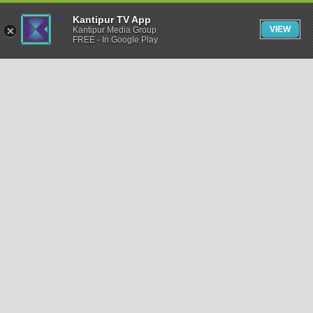
Kantipur TV App
VIEW
Kantipur Media Group
FREE - In Google Play
समाचार
राजनीति
खेलकुद
अन्तर्राष्ट्रिय
अर्थ
भिडियो
विचार
कला / साहित्य
अन्य