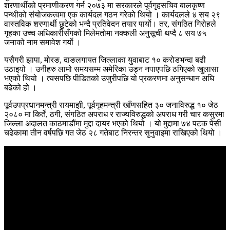
शरणार्थीको प्रमाणीकरण गर्न २०७३ मा सरकारले पूर्वगृहसचिव बालकृष्ण
पन्थीको संयोजकत्वमा एक कार्यदल गठन गरेको थियो । कार्यदलले ४ सय २९
वास्तविक शरणार्थी छुटेको भन्दै प्रतिवेदन तयार पार्यो। तर, संगठित गिरोहले
गृहका उच्च अधिकारीसँगको मिलेमतोमा नक्कली अनुसूची थप्दै ८ सय ७५
जनाको नाम समावेश गर्यो ।
यसैगरी झापा, मोरङ, दाङलगायत जिल्लाका युवाबाट १० करोडभन्दा बढी
उठाइयो । उनीहरु लामो समयसम्म अमेरिका उड्न नपाएपछि ठगिएको खुलासा
भएको थियो । त्यसपछि पीडितको उजुरीपछि यो प्रकरणमा अनुसन्धान अघि
बढेको हो ।
पूर्वउपप्रधानमन्त्री रायमाझी, पूर्वगृहमन्त्री खाँणसहित ३० जनाविरुद्ध १० जेठ
२०८० मा किर्ते, ठगी, संगठित अपराध र राज्यविरुद्धको अपराध गरी चार कसुरमा
जिल्ला अदालत काठमाडौंमा मुद्दा दायर भएको थियो । यो मुद्दामा ७४ पटक पेसी
चढेकामा तीन वर्षपछि गत जेठ २८ गतेबाट निरन्तर सुनुवाइमा राखिएको थियो ।