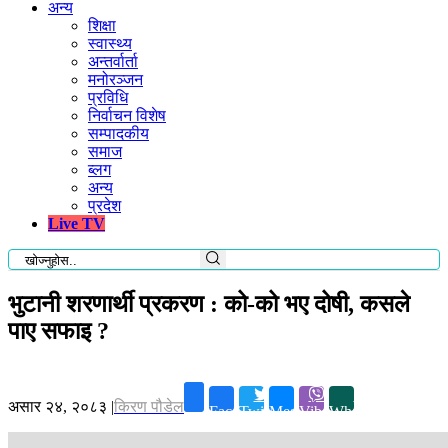
अन्य
शिक्षा
स्वास्थ्य
अन्तर्वार्ता
मनोरञ्जन
प्रविधि
निर्वाचन विशेष
सम्पादकीय
समाज
ब्लग
अन्य
प्रदेश
Live TV
भुटानी शरणार्थी प्रकरण : को-को भए दोषी, कसले
पाए सफाइ ?
असार २४, २०८३
|
किरण पौडेल
Facebook
Twitter
Messenger
Viber
Whatsapp