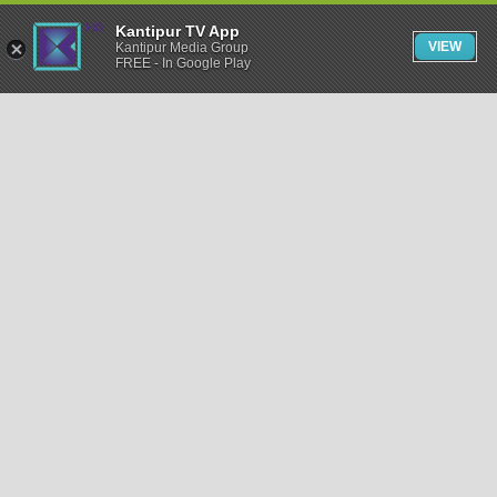
Kantipur TV App
VIEW
Kantipur Media Group
FREE - In Google Play
समाचार
राजनीति
खेलकुद
अन्तर्राष्ट्रिय
अर्थ
भिडियो
विचार
कला / साहित्य
अन्य