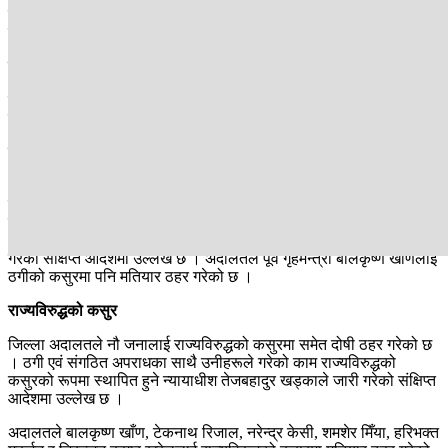
सन्देश शर्मा, डा. इन्द्रजित राई, गोविन्द चौधरी र आङटावा शेर्पालाई कसुरदार
ठहर गरेको छ ।
सरकारी कागजात कीर्ते
यसैगरी भुटानी प्रजातन्त्रवादी नेता टेकनाथ रिजाल, केशवप्रसाद दुलाल र
सानु भण्डारी किर्तेको आरोपमा दोषी ठहर भएका छन् ।
ठगी
अदालतले टेकनाथ रिजाल, नरेन्द्र केसी, शमशेर मिया, हरिभक्त महर्जन र
निरञ्जनकुमार खरेललाई संगठित रूपमा गरेको ठगीमा दोषी ठहर गरेको छ ।
ठगीसम्बन्धी कसुरको उद्योग गरेको आरोपमा बेचन झालाई दोषी ठहर गरिएको छ
। तर, झामाथि अरू आरोप दावी पुष्टि हुन नसकेको जिल्ला अदालतले जारी
गरेको संक्षिप्त आदेशमा उल्लेख छ । अदालतले पूर्व गृहमन्त्री बालकृष्ण खाँणलाई
ठगीको कसुरमा पनि मतियार ठहर गरेको छ ।
राज्यविरुद्धको कसुर
जिल्ला अदालतले नौ जनालाई राज्यविरुद्धको कसुरमा समेत दोषी ठहर गरेको छ
। ठगी एवं संगठित अपराधका साथै उनीहरूले गरेको काम राज्यविरुद्धको
कसुरको रूपमा स्थापित हुने न्यायाधीश तेजबहादुर खड्काले जारी गरेको संक्षिप्त
आदेशमा उल्लेख छ ।
अदालतले बालकृष्ण खाँण, टेकनाथ रिजाल, नरेन्द्र केसी, शमशेर मिँया, हरिभक्त