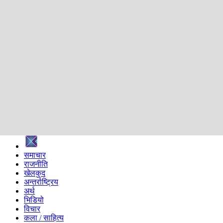
शिक्षा
स्वास्थ्य
अन्तर्वार्ता
मनोरञ्जन
प्रविधि
निर्वाचन विशेष
सम्पादकीय
समाज
ब्लग
अन्य
प्रदेश
समाचार
राजनीति
खेलकुद
अन्तर्राष्ट्रिय
अर्थ
भिडियो
विचार
कला / साहित्य