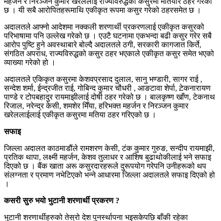
महर्जन र निरञ्जन कुमार खरेललाई राज्यविरुद्धको कसुरमा मतियार ठहर गरेको
छ । यी सबै आरोपितहरूमाथि एकीकृत रूपमा कसुर गरेको ठहरसमेत छ ।
अदालतले आफ्नो आदेशमा नक्कली शरणार्थी प्रकरणलाई एकीकृत कसुरको
परिभाषामा पनि उल्लेख गरेको छ । एउटै घटनामा एकभन्दा बढी कसुर गरेर सबै
आरोप पुष्टि हुने अवस्थाबारे बोल्दै अदालतले ठगी, सरकारी कागजात किर्ते,
संगठित अपराध, राज्यविरुद्धको कसुर ठहर भएकाले एकीकृत कसुर समेत भएको
व्याख्या गरेको हो ।
अदालतले एकिकृत कसुरमा केशवप्रसाद दुलाल, सानु भण्डारी, सागर राई ,
सन्देश शर्मा, ईन्द्रजीत राई, गोबिन्द कुमार चौधरी , आङटावा शेर्पा, ट़ेकनारायण
पाण्डे र टोपबहादुर रायमाझीलाई दोषी ठहर गरेको छ । बालकृष्ण खाँण, टेकनाथ
रिजाल, नरेन्द्र केसी, शमशेर मिँया, हरिभक्त महर्जन र निरञ्जन कुमार
खरेललाईलाई एकीकृत कसुरमा मतिया ठहर गरिएको छ ।
सफाइ
जिल्ला अदालत काठमाडौंले रामशरण केसी, टंक कुमार गुरुङ, सन्दीप रायमाझी,
प्रतिक थापा, लक्ष्मी महर्जन, केशव तुलाधर र आशिष बुढाथोकीलाई भने सफाइ
दिएको छ । बैंक खाता अरू कसुरदारहरूले दुरूपयोग गरेपनि उनीहरूको थप
संलग्नता र प्रमाण नभेटिएको भन्ने आधारमा जिल्ला अदालतले सफाइ दिएको हो
।
कसरी सुरु भयो भुटानी शरणार्थी प्रकरण ?
भुटानी शरणार्थीहरुको तेस्रो देश पुनर्स्थापना भइसकेपछि बाँकी रहेका