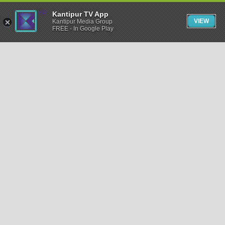
Kantipur TV App
VIEW
Kantipur Media Group
FREE - In Google Play
समाचार
राजनीति
खेलकुद
अन्तर्राष्ट्रिय
अर्थ
भिडियो
विचार
कला / साहित्य
अन्य