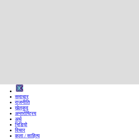
शिक्षा
स्वास्थ्य
अन्तर्वार्ता
मनोरञ्जन
प्रविधि
निर्वाचन विशेष
सम्पादकीय
समाज
ब्लग
अन्य
प्रदेश
समाचार
राजनीति
खेलकुद
अन्तर्राष्ट्रिय
अर्थ
भिडियो
विचार
कला / साहित्य