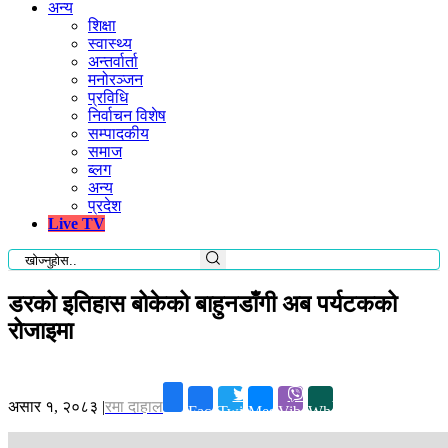
अन्य
शिक्षा
स्वास्थ्य
अन्तर्वार्ता
मनोरञ्जन
प्रविधि
निर्वाचन विशेष
सम्पादकीय
समाज
ब्लग
अन्य
प्रदेश
Live TV
डरको इतिहास बोकेको बाहुनडाँगी अब पर्यटकको
रोजाइमा
असार १, २०८३
|
रमा दाहाल
Facebook
Twitter
Messenger
Viber
Whatsapp