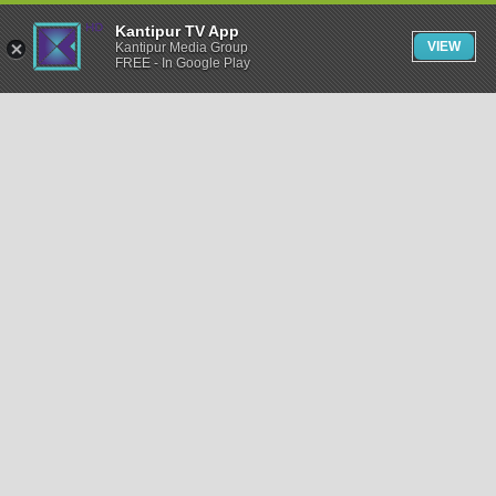
Kantipur TV App
VIEW
Kantipur Media Group
FREE - In Google Play
समाचार
राजनीति
खेलकुद
अन्तर्राष्ट्रिय
अर्थ
भिडियो
विचार
कला / साहित्य
अन्य