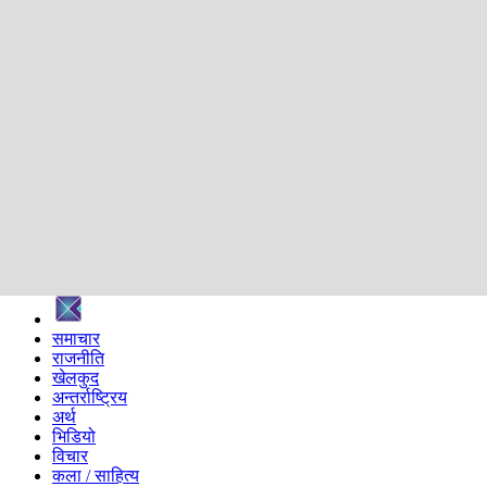
शिक्षा
स्वास्थ्य
अन्तर्वार्ता
मनोरञ्जन
प्रविधि
निर्वाचन विशेष
सम्पादकीय
समाज
ब्लग
अन्य
प्रदेश
समाचार
राजनीति
खेलकुद
अन्तर्राष्ट्रिय
अर्थ
भिडियो
विचार
कला / साहित्य