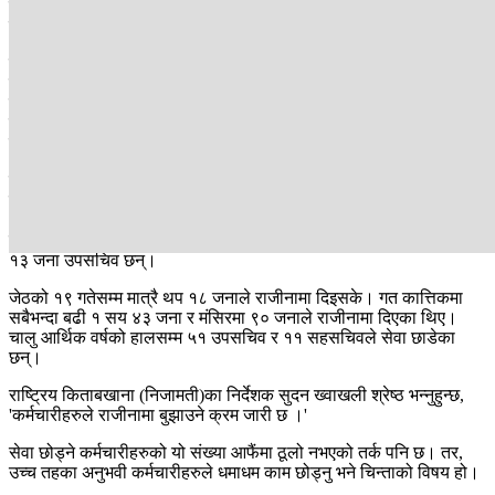
मन्त्रालयले नुवाकोटको एक स्थानीय तहमा सरुवा गरेपछि उहाँले जागिर नै
त्याग्ने निर्णय लिनुभएको हो।
उहाँले पनि आफूलाई विनाकारण मनलाग्दी सरुवा गरिएको आरोप लगाउनुभयो।
ऐडी र निधिजस्तै चालु आर्थिक वर्षको साढे १० महिनामा मात्रै ५ सय ७५
निजामती कर्मचारीले राजीनामा बुझाइसकेका छन्। हामीले तालुकदार
मन्त्रालयसँग यस विषयमा सोध्दा मन्त्रालय भने कर्मचारीहरुको सरुवा बढुवा
कानुनसम्मत नै रहेको दाबी गर्यो ।
निजामति सेवा ऐन २०४९ र त्यसैको अधिनमा रही बनेको निजामति सेवा
नियमावली २०५० कै आधारमा कर्मचारीहरुको सरुवा हुने गरेको मन्त्रालयको
भनाइ छ। गत वर्षको साउनयताको तथ्यांक हेर्ने हो भने कात्तिक र मंसिरबाहेक
वैशाख महिनामा सबैभन्दा बढी ६४ जना कर्मचारीले राजीनामा दिएका छन्, जसमा
१३ जना उपसचिव छन्।
जेठको १९ गतेसम्म मात्रै थप १८ जनाले राजीनामा दिइसके। गत कात्तिकमा
सबैभन्दा बढी १ सय ४३ जना र मंसिरमा ९० जनाले राजीनामा दिएका थिए।
चालु आर्थिक वर्षको हालसम्म ५१ उपसचिव र ११ सहसचिवले सेवा छाडेका
छन्।
राष्ट्रिय किताबखाना (निजामती)का निर्देशक सुदन ख्वाखली श्रेष्ठ भन्नुहुन्छ,
'कर्मचारीहरुले राजीनामा बुझाउने क्रम जारी छ ।'
सेवा छोड्ने कर्मचारीहरुको यो संख्या आफैंमा ठूलो नभएको तर्क पनि छ। तर,
उच्च तहका अनुभवी कर्मचारीहरुले धमाधम काम छोड्नु भने चिन्ताको विषय हो।