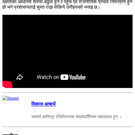
दक्षताका आधारमा सरुवा-बढुवा हुने र पहुँच एवं राजनीतिक प्रभाव नियन्त्रण हुने
हो भने प्रशासनलाई चुस्त राख्न सकिने उनीहरुको भनाइ छ।
विकास आचार्य
आचार्य कान्तिपुर टेलिभिजनका काठमाडौंस्थित संवाददाता हुन् ।