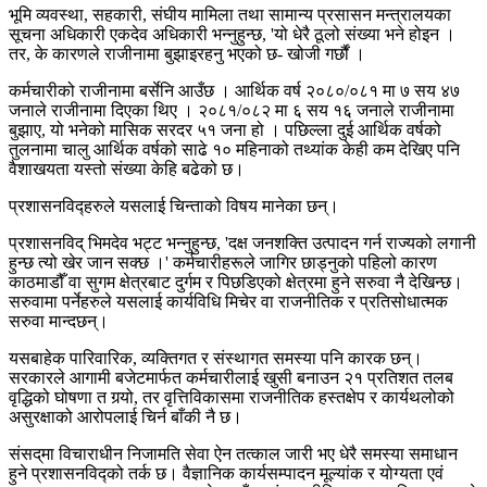
भूमि व्यवस्था, सहकारी, संघीय मामिला तथा सामान्य प्रसासन मन्त्रालयका
सूचना अधिकारी एकदेव अधिकारी भन्नुहुन्छ, 'यो धेरै ठूलो संख्या भने होइन ।
तर, के कारणले राजीनामा बुझाइरहनु भएको छ- खोजी गर्छौं ।
कर्मचारीको राजीनामा बर्सेनि आउँछ । आर्थिक वर्ष २०८०/०८१ मा ७ सय ४७
जनाले राजीनामा दिएका थिए । २०८१/०८२ मा ६ सय १६ जनाले राजीनामा
बुझाए, यो भनेको मासिक सरदर ५१ जना हो । पछिल्ला दुई आर्थिक वर्षको
तुलनामा चालु आर्थिक वर्षको साढे १० महिनाको तथ्यांक केही कम देखिए पनि
वैशाखयता यस्तो संख्या केहि बढेको छ।
प्रशासनविद्हरुले यसलाई चिन्ताको विषय मानेका छन्।
प्रशासनविद्‌ भिमदेव भट्ट भन्नुहुन्छ, 'दक्ष जनशक्ति उत्पादन गर्न राज्यको लगानी
हुन्छ त्यो खेर जान सक्छ ।' कर्मचारीहरूले जागिर छाड्नुको पहिलो कारण
काठमाडौँ वा सुगम क्षेत्रबाट दुर्गम र पिछडिएको क्षेत्रमा हुने सरुवा नै देखिन्छ।
सरुवामा पर्नेहरुले यसलाई कार्यविधि मिचेर वा राजनीतिक र प्रतिसोधात्मक
सरुवा मान्दछन्।
यसबाहेक पारिवारिक, व्यक्तिगत र संस्थागत समस्या पनि कारक छन्।
सरकारले आगामी बजेटमार्फत कर्मचारीलाई खुसी बनाउन २१ प्रतिशत तलब
वृद्धिको घोषणा त गर्‍यो, तर वृत्तिविकासमा राजनीतिक हस्तक्षेप र कार्यथलोको
असुरक्षाको आरोपलाई चिर्न बाँकी नै छ।
संसद्‌मा विचाराधीन निजामति सेवा ऐन तत्काल जारी भए धेरै समस्या समाधान
हुने प्रशासनविद्को तर्क छ। वैज्ञानिक कार्यसम्पादन मूल्यांक र योग्यता एवं