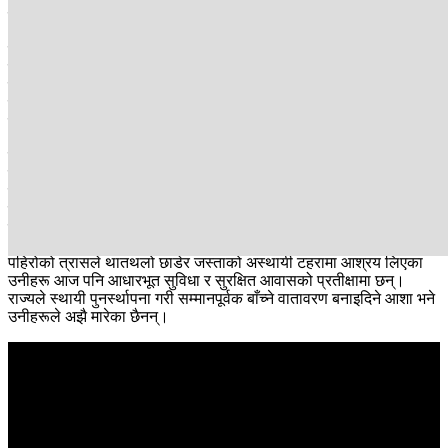
बस्ती पहिरोको उच्च जोखिममा पर्‍यो।
ज्यान जोगाउन घर छाड्न बाध्य भएका धेरै परिवारले महिनौँसम्म त्रिपालमुनि
कष्टकर जीवन बिताए। विपद्पछि सरकारी निकाय तथा विभिन्न गैरसरकारी
संस्थाको सहयोगमा पहिरोपीडितलाई जस्तापाता उपलब्ध गराइयो। त्यस्तै
विभिन्न व्यक्ति तथा संस्थाबाट प्राप्त करिब ३ लाख रुपैयाँ सहयोग रकमले
पुनर्स्थापनाको प्रयासलाई केही सहज बनायो ।
त्यसमा पीडित परिवारहरूले आफ्नै स्रोतबाट थप रकम जुटाएपछि पाखाटोलका
बासिन्दाले सामूहिकरूपमा करिब २० लाख रुपैयाँमा तल्लो मजुवामा जग्गा खरिद
गरे। हाल तल्लो मजुवामा पाखाटोलबाट विस्थापित २२ भन्दा बढी परिवार
बसिरहेका छन्। नयाँ ठाउँमा खानेपानी, विद्युत्, सडकलगायतका आधारभूत
सुविधाको अभाव छ।
पहिरोको त्रासले थातथलो छाडेर जस्ताको अस्थायी टहरामा आश्रय लिएका
उनीहरू आज पनि आधारभूत सुविधा र सुरक्षित आवासको प्रतीक्षामा छन्।
राज्यले स्थायी पुनर्स्थापना गरी सम्मानपूर्वक बाँच्ने वातावरण बनाइदिने आशा भने
उनीहरूले अझै मारेका छैनन्।