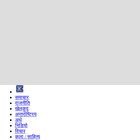
शिक्षा
स्वास्थ्य
अन्तर्वार्ता
मनोरञ्जन
प्रविधि
निर्वाचन विशेष
सम्पादकीय
समाज
ब्लग
अन्य
प्रदेश
समाचार
राजनीति
खेलकुद
अन्तर्राष्ट्रिय
अर्थ
भिडियो
विचार
कला / साहित्य