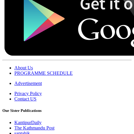
About Us
PROGRAMME SCHEDULE
Advertisement
Privacy Policy
Contact US
Our Sister Publications
KantipurDaily
The Kathmandu Post
saptahik