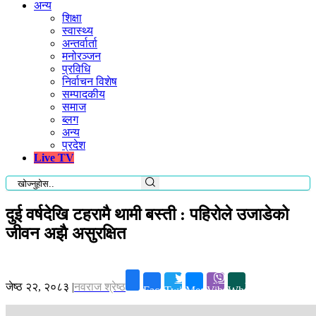
अन्य
शिक्षा
स्वास्थ्य
अन्तर्वार्ता
मनोरञ्जन
प्रविधि
निर्वाचन विशेष
सम्पादकीय
समाज
ब्लग
अन्य
प्रदेश
Live TV
दुई वर्षदेखि टहरामै थामी बस्ती : पहिरोले उजाडेको
जीवन अझै असुरक्षित
जेष्ठ २२, २०८३
|
नवराज श्रेष्ठ
Facebook
Twitter
Messenger
Viber
Whatsapp