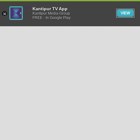
Kantipur TV App
VIEW
Kantipur Media Group
FREE - In Google Play
समाचार
राजनीति
खेलकुद
अन्तर्राष्ट्रिय
अर्थ
भिडियो
विचार
कला / साहित्य
अन्य