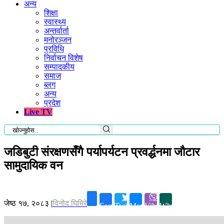
अन्य
शिक्षा
स्वास्थ्य
अन्तर्वार्ता
मनोरञ्जन
प्रविधि
निर्वाचन विशेष
सम्पादकीय
समाज
ब्लग
अन्य
प्रदेश
Live TV
जडिबुटी संरक्षणसँगै पर्यापर्यटन प्रवर्द्धनमा जौटार
सामुदायिक वन
जेष्ठ १७, २०८३
|
विनोद घिमिरे
Facebook
Twitter
Messenger
Viber
Whatsapp