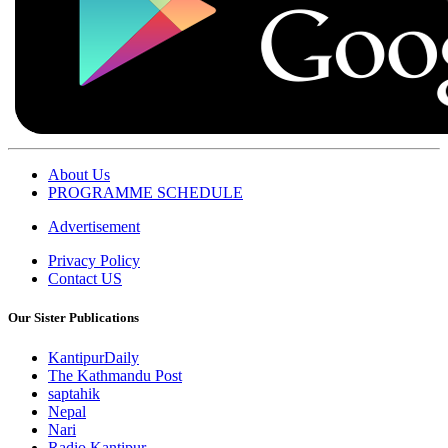
About Us
PROGRAMME SCHEDULE
Advertisement
Privacy Policy
Contact US
Our Sister Publications
KantipurDaily
The Kathmandu Post
saptahik
Nepal
Nari
Radio Kantipur