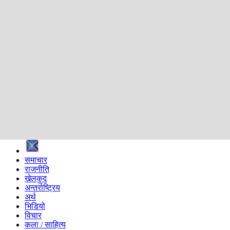
शिक्षा
स्वास्थ्य
अन्तर्वार्ता
मनोरञ्जन
प्रविधि
निर्वाचन विशेष
सम्पादकीय
समाज
ब्लग
अन्य
प्रदेश
समाचार
राजनीति
खेलकुद
अन्तर्राष्ट्रिय
अर्थ
भिडियो
विचार
कला / साहित्य