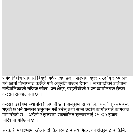
निकालेको भेटिएको थियो।
ढुंगागिट्टी, बालुवा उत्खनन, बिक्री तथा व्यवस्थापनसम्बन्धी मापदण्ड, २०७७
को बुादा १२ मा ठूला रूपान्तरणकारी, राष्ट्रिय गौरवका तथा प्राथमिकता प्राप्त
आयोजनाका लागि आवश्यक ढुंगा, गिट्टी, बालुवा वातावरणीय अध्ययन
प्रतिवेदनको पालना हुने गरी पालिकाको नियमअनुसार तोकिएको स्थानबाट
मात्र निकाल्न पाइने व्यवस्था छ।
सडक निर्माण वा विस्तारका क्रममा निस्कने ढुंगागिट्टी, बालुवा आयोजनाले
उपयोग गरे परिमाणका आधारमा बिक्री मूल्यको रकम पालिकालाई बुझाएर मात्र
उपयोग गर्न सकिन्छ। तर, जिल्लामा भने निर्माण व्यवसायीले रोयल्टी नै नतिर्ने र
बढी भएको सामग्री अन्यत्र बिक्री गर्ने गरेका छन्।
निर्माण व्यवसायीले अन्यत्र ठेक्का लिएका आयोजना र अन्य निर्माण व्यवसायीलाई
समेत निर्माण सामग्री बिक्री गर्दैआएका छन्। पाल्पामा क्रसर उद्योग सञ्चालन
गर्न खानी विभागबाट कसैले पनि अनुमति पाएका छैनन् । माथागढीको झडेवामा
गाउँपालिकाको नजिकै खोला, वन क्षेत्र, प्रहरीचौकी र वन कार्यालयकै छेउमा
क्रसम सञ्चालनमा छ ।
क्रसर उद्योगमा स्थानीयकै लगानी छ । रामपुरमा सञ्चालित यस्तो क्रसम बन्द
भएको छ भने अन्यत्र अनुगमन गरी घरेलु तथा साना उद्योग कार्यालयले कागजात
माग गरेको छ । अर्गली र झडेवामा सञ्चालित क्रसरलाई २५ /२५ हजार
जरिवाना गरिएको छ ।
सरकारी मापदण्डमा खोलानदी किनारबाट ५ सय मिटर, वन क्षेत्रबाट २ किमि,