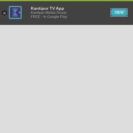
Kantipur TV App
VIEW
Kantipur Media Group
FREE - In Google Play
समाचार
राजनीति
खेलकुद
अन्तर्राष्ट्रिय
अर्थ
भिडियो
विचार
कला / साहित्य
अन्य