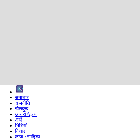
शिक्षा
स्वास्थ्य
अन्तर्वार्ता
मनोरञ्जन
प्रविधि
निर्वाचन विशेष
सम्पादकीय
समाज
ब्लग
अन्य
प्रदेश
समाचार
राजनीति
खेलकुद
अन्तर्राष्ट्रिय
अर्थ
भिडियो
विचार
कला / साहित्य