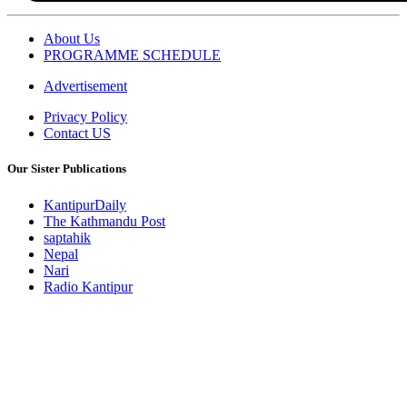
About Us
PROGRAMME SCHEDULE
Advertisement
Privacy Policy
Contact US
Our Sister Publications
KantipurDaily
The Kathmandu Post
saptahik
Nepal
Nari
Radio Kantipur