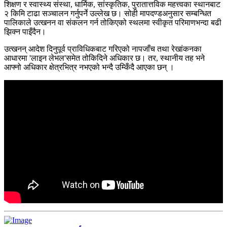
शिक्षण र स्वास्थ्य संस्था, धार्मिक, सांस्कृतिक, पुरातात्तविक महत्त्वका स्थानबाट
२ किमि टाढा सञ्चालन गर्नुपर्ने उल्लेख छ। सोही मापदण्डअनुसार सम्बन्धित
पालिकाले उत्खनन वा संकलन गर्न तोकिएको स्थलमा स्वीकृत परिमाणभन्दा बढी
झिक्न पाइँदैन।
उत्खनन् आदेश दिनुपूर्व प्राविधिकबाट गरिएको नापजाँच तथा रेखांकनका
आधारमा 'लाइन लेभल'समेत तोकिदिने अधिकार छ। तर, स्थानीय तह भने
आफ्नो अधिकार क्षेत्रभित्र नभएको भन्दै उम्किँदै आएका छन् ।