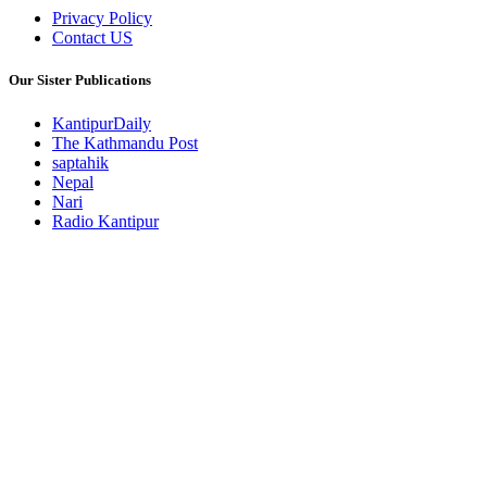
Privacy Policy
Contact US
Our Sister Publications
KantipurDaily
The Kathmandu Post
saptahik
Nepal
Nari
Radio Kantipur