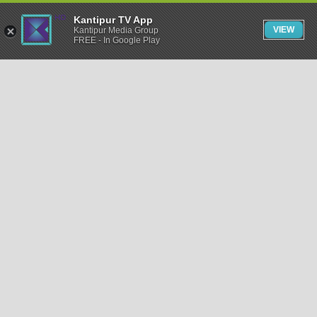
Kantipur TV App
VIEW
Kantipur Media Group
FREE - In Google Play
समाचार
राजनीति
खेलकुद
अन्तर्राष्ट्रिय
अर्थ
भिडियो
विचार
कला / साहित्य
अन्य