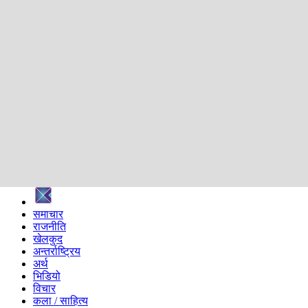
शिक्षा
स्वास्थ्य
अन्तर्वार्ता
मनोरञ्जन
प्रविधि
निर्वाचन विशेष
सम्पादकीय
समाज
ब्लग
अन्य
प्रदेश
समाचार
राजनीति
खेलकुद
अन्तर्राष्ट्रिय
अर्थ
भिडियो
विचार
कला / साहित्य