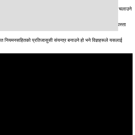
्रपतिलाई रिपोर्टिङ गर्छ । त्यसकारण अनुसन्धान विभागलाई पुरानै संरचनामा चलाउने
। त्यसो त बाह्य गुप्तचरीको अधिकारसहित शक्तिशाली बनाएर मात्र हुँदैन । यस्ता
चित नियमनसहितको प्रतिजासुसी संयन्त्र बनाउने हो भने विज्ञहरूले यसलाई