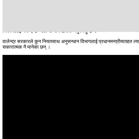
जस्तो अमेरिकामा आन्तरिक गुप्तचरी गर्ने एफबीआईले महान्यायाधिवक्तालाई सुरुआती 
भए मात्र गृहमा फर्काउनुपर्ने नत्र बाह्य गुप्तचरी गर्ने हो भने कार्यकारी प्रमुखमातह
संवेदनशील सूचनाहरू ब्युरोक्रेटिक प्रक्रियाबाट गुज्रिँदा समस्या हुने भएकाले पन
निकायलाई चेक एन्ड ब्यालेन्स पनि उत्तिकै गर्नुपर्ने हुन्छ ।
वालेन्द्र सरकारले कुन नियतसाथ अनुसन्धान विभागलाई प्रधानमन्त्रीमातहत ल्या
सकारात्मक नै मानेका छन् ।