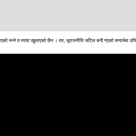
रिपोर्टिङ गर्छ भने बाह्य गुप्तचरी गर्ने सीआईएले आफ्ना प्रमुखमार्फत सिधैं राष्ट
त नै राख्नुपर्ने विज्ञहरूको भनाइ छ ।
ि बाह्य गुप्तचरी गर्ने निकायलाई प्रधानमन्त्रीमातहत लैजानुपर्ने विज्ञको तर्क छ 
एको भन्ने त स्पष्ट खुलाएको छैन । तर, भूराजनीति जटिल बन्दै गएको सन्दर्भमा उ