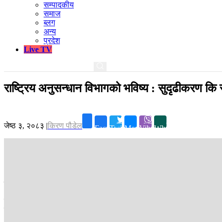
सम्पादकीय
समाज
ब्लग
अन्य
प्रदेश
Live TV
राष्ट्रिय अनुसन्धान विभागको भविष्य : सुदृढीकरण कि
जेष्ठ ३, २०८३
|
किरण पौडेल
Facebook
Twitter
Messenger
Viber
Whatsapp
काठमाडौं ।
राष्ट्रिय अनुसन्धान विभागको क्षमता र गतिविधिमा पटक पटक प्रश
तर, देशको एक मात्र गुप्तचरी निकायलाई सुदृढ गर्नेतर्फ कुनै सरकारको ध्यान छ
दिएको छ ।