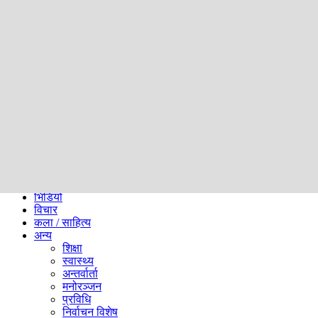
समाज
ब्लग
अन्य
प्रदेश
समाचार
राजनीति
खेलकुद
अन्तर्राष्ट्रिय
अर्थ
भिडियो
विचार
कला / साहित्य
अन्य
शिक्षा
स्वास्थ्य
अन्तर्वार्ता
मनोरञ्जन
प्रविधि
निर्वाचन विशेष