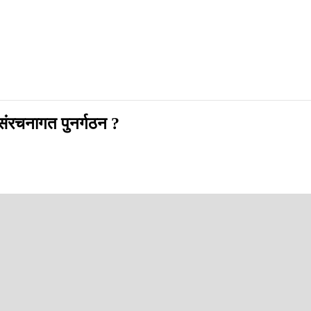
 संरचनागत पुनर्गठन ?
्न उठ्दै आएको छ ।
ैन । बरू पहिल्यै कमजोर संस्थालाई घरी प्रधानमन्त्री त घरी गृहमन्त्रीमातहत ल्