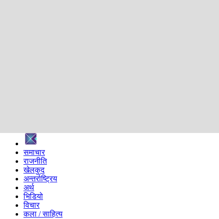
शिक्षा
स्वास्थ्य
अन्तर्वार्ता
मनोरञ्जन
प्रविधि
निर्वाचन विशेष
सम्पादकीय
समाज
ब्लग
अन्य
प्रदेश
समाचार
राजनीति
खेलकुद
अन्तर्राष्ट्रिय
अर्थ
भिडियो
विचार
कला / साहित्य