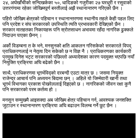
२४, अर्घखाँचीको सन्दिखर्कका ५०, धादिङको गजुरीका २७ घरधुरी र रसुवाको
उत्तरगंगामा रहेका जोखिमपूर्ण बस्तीलाई अझै स्थानान्तरण गरिएको छैन ।
पहिरो जोखिम क्षेत्रको पहिचान र स्थानान्तरणमा स्थानीय तहले केही पहल लिए
पनि प्रदेश र संघ सरकारको उपस्थिति त्यति प्रभावकारी देखिएको छैन ।
सरकार मातहतका निकायहरू पनि स्रोतसाधन अभावमा रहँदा नागरिक ढुक्कले
निदाउन पाएका छैनन् ।
अर्को विडम्बना त के भने, मनसुनको क्षति आकलन गरिसकेको सरकारले विपद्
प्राधिकरणलाई न नेतृत्व दिन सकेको छ न विज्ञ नै । प्राधिकरणका कार्यकारी
प्रमुख दिनेश भट्ट सरकारको पछिल्लो अध्यादेशका कारण पदमुक्त भएपछि नयाँ
नियुक्ति प्रक्रिया अघि बढेको छैन ।
साथै, प्राधिकरणमा भूगर्भविद्को दरबन्दी एउटा मात्र छ । जसमा नियुक्त
राजेन्द्र आचार्य पनि अध्ययन बिदामा छन् । अहिले यो जिम्मेवारी खानी तथा
भूगर्भ विभागका प्रकाश पोखरेललाई दिइएको छ । नागरिकको जीवन रक्षा कुनै
पनि सरकारको परम कर्तव्य हो ।
मनसुन सम्मुखमै आइसक्दा अब जोखिम क्षेत्र पहिचान गर्न, आवश्यक जनशक्ति
जुटाउन र स्थानान्तरण प्रक्रिया अघि बढाउन विलम्ब गर्ने छुट छैन ।