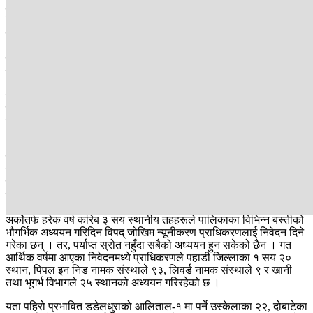
हुने पूर्वानुमान छ ।
त्यसमा पनि सरदर तापक्रम वृद्धि हुने भएकाले हिमताल विस्फोट भई तल्लो तटीय
क्षेत्रमा बाढी, पहिरो जस्ता विपद्‌को जोखिम उच्च भएको प्राधिकरणको आकलन
छ । नेपालमा विपद्जन्य घटनामध्ये सबैभन्दा बढी जनधनको क्षति पहिरोबाट हुने
गरेको छ ।
पछिल्लो ५ वर्षयता २ हजार ८ सय ६९ पहिरो जाँदा ७ सय ४३ जनाले ज्यान
गुमाएका छन् । विपद्को दृष्ठिकोणले यो तथ्यांक भयावह हो । यति हुँदा हुँदै पनि
पहिरो रोकथाम र जोखिम न्यूनीकरणका लागि सरकारको पहल प्रभावकारी
भइरहेको छैन ।
जसको ज्वलन्त उदाहरण त, अहिलेसम्म वासस्थानका लागि कहाँ सुरक्षित छ भन्ने
विस्तृत अध्ययन नहुनु नै हो । नेपालका अधिकांश पहाडी भूभागका बासिन्दाहरू
ठूलो पानी पर्नासाथ त्रासै त्रासमा रात कटाउन बाध्य हुन्छन् । यीमध्ये धेरैलाई
यहाँ बस्न सुरक्षित छैन भनेर सरकारले भनिदिएको छैन ।
अर्कोतर्फ हरेक वर्ष करिब ३ सय स्थानीय तहहरूले पालिकाका विभिन्न बस्तीको
भौगर्भिक अध्ययन गरिदिन विपद् जोखिम न्यूनीकरण प्राधिकरणलाई निवेदन दिने
गरेका छन् । तर, पर्याप्त स्रोत नहुँदा सबैको अध्ययन हुन सकेको छैन । गत
आर्थिक वर्षमा आएका निवेदनमध्ये प्राधिकरणले पहाडी जिल्लाका १ सय २०
स्थान, पिपल इन निड नामक संस्थाले ९३, लिवर्ड नामक संस्थाले ९ र खानी
तथा भूगर्भ विभागले २५ स्थानको अध्ययन गरिरहेको छ ।
यता पहिरो प्रभावित डडेलधुराको आलिताल-१ मा पर्ने उस्केलाका २२, दोबाटेका