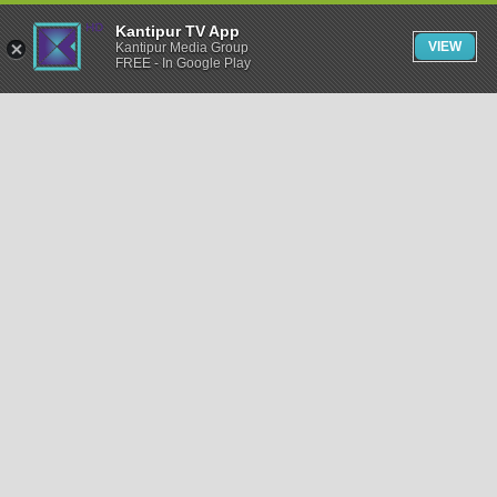
Kantipur TV App
VIEW
Kantipur Media Group
FREE - In Google Play
समाचार
राजनीति
खेलकुद
अन्तर्राष्ट्रिय
अर्थ
भिडियो
विचार
कला / साहित्य
अन्य