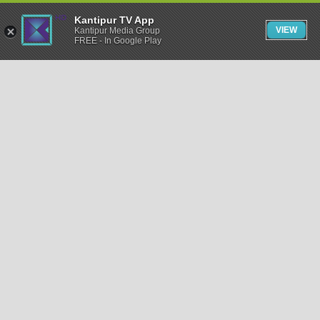
Kantipur TV App
VIEW
Kantipur Media Group
FREE - In Google Play
समाचार
राजनीति
खेलकुद
अन्तर्राष्ट्रिय
अर्थ
भिडियो
विचार
कला / साहित्य
अन्य