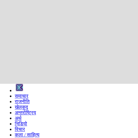
शिक्षा
स्वास्थ्य
अन्तर्वार्ता
मनोरञ्जन
प्रविधि
निर्वाचन विशेष
सम्पादकीय
समाज
ब्लग
अन्य
प्रदेश
समाचार
राजनीति
खेलकुद
अन्तर्राष्ट्रिय
अर्थ
भिडियो
विचार
कला / साहित्य