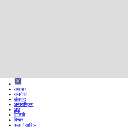
शिक्षा
स्वास्थ्य
अन्तर्वार्ता
मनोरञ्जन
प्रविधि
निर्वाचन विशेष
सम्पादकीय
समाज
ब्लग
अन्य
प्रदेश
समाचार
राजनीति
खेलकुद
अन्तर्राष्ट्रिय
अर्थ
भिडियो
विचार
कला / साहित्य