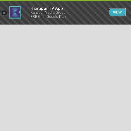
Kantipur TV App
VIEW
Kantipur Media Group
FREE - In Google Play
समाचार
राजनीति
खेलकुद
अन्तर्राष्ट्रिय
अर्थ
भिडियो
विचार
कला / साहित्य
अन्य