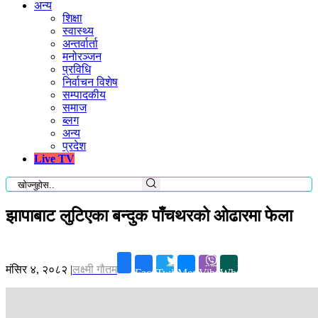
अन्य
शिक्षा
स्वास्थ्य
अन्तर्वार्ता
मनोरञ्जन
प्रविधि
निर्वाचन विशेष
सम्पादकीय
समाज
ब्लग
अन्य
प्रदेश
Live TV
झापाबाट लुटिएका बन्दुक पाँचथरको ओढारमा फेला
मंसिर ४, २०८२
|
लक्ष्मी गौतम
Facebook
Twitter
Messenger
Viber
Whatsapp