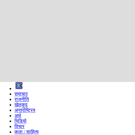
शिक्षा
स्वास्थ्य
अन्तर्वार्ता
मनोरञ्जन
प्रविधि
निर्वाचन विशेष
सम्पादकीय
समाज
ब्लग
अन्य
प्रदेश
समाचार
राजनीति
खेलकुद
अन्तर्राष्ट्रिय
अर्थ
भिडियो
विचार
कला / साहित्य