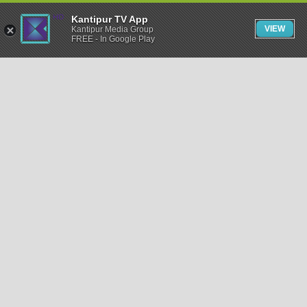
Kantipur TV App
VIEW
Kantipur Media Group
FREE - In Google Play
समाचार
राजनीति
खेलकुद
अन्तर्राष्ट्रिय
अर्थ
भिडियो
विचार
कला / साहित्य
अन्य