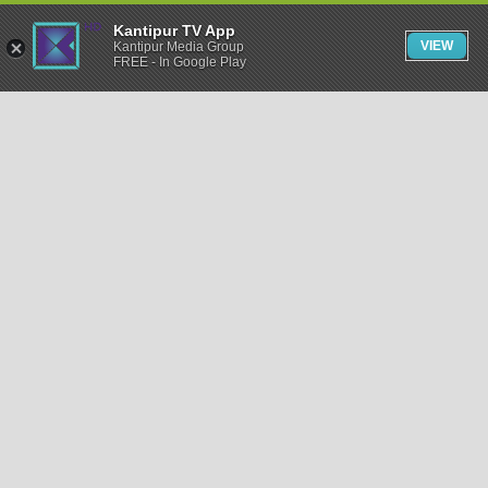
Kantipur TV App
VIEW
Kantipur Media Group
FREE - In Google Play
समाचार
राजनीति
खेलकुद
अन्तर्राष्ट्रिय
अर्थ
भिडियो
विचार
कला / साहित्य
अन्य