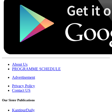
About Us
PROGRAMME SCHEDULE
Advertisement
Privacy Policy
Contact US
Our Sister Publications
KantipurDaily