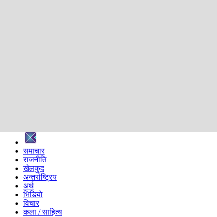
शिक्षा
स्वास्थ्य
अन्तर्वार्ता
मनोरञ्जन
प्रविधि
निर्वाचन विशेष
सम्पादकीय
समाज
ब्लग
अन्य
प्रदेश
समाचार
राजनीति
खेलकुद
अन्तर्राष्ट्रिय
अर्थ
भिडियो
विचार
कला / साहित्य