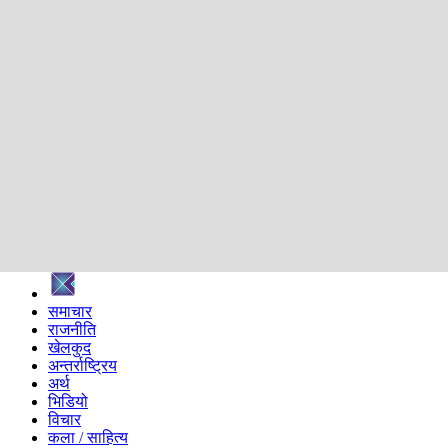
शिक्षा
स्वास्थ्य
अन्तर्वार्ता
मनोरञ्जन
प्रविधि
निर्वाचन विशेष
सम्पादकीय
समाज
ब्लग
अन्य
प्रदेश
समाचार
राजनीति
खेलकुद
अन्तर्राष्ट्रिय
अर्थ
भिडियो
विचार
कला / साहित्य