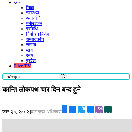
अन्य
शिक्षा
स्वास्थ्य
अन्तर्वार्ता
मनोरञ्जन
प्रविधि
निर्वाचन विशेष
सम्पादकीय
समाज
ब्लग
अन्य
प्रदेश
Live TV
कान्ति लोकपथ चार दिन बन्द हुने
जेष्ठ २०, २०८२
|
बालकृष्ण अधिकारी
Facebook
Twitter
Messenger
Viber
Whatsapp