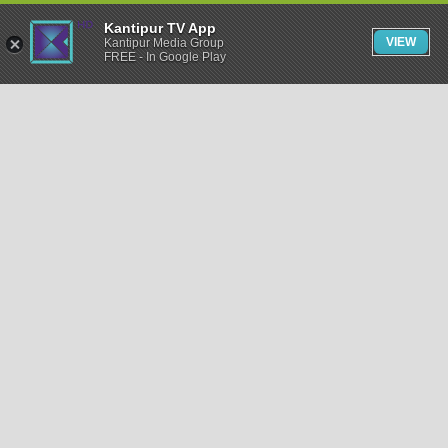
Kantipur TV App
VIEW
Kantipur Media Group
FREE - In Google Play
समाचार
राजनीति
खेलकुद
अन्तर्राष्ट्रिय
अर्थ
भिडियो
विचार
कला / साहित्य
अन्य