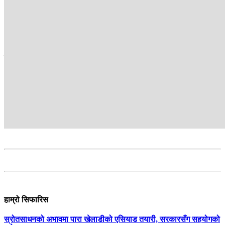
Kantipur TV HD, the most popular TV channel in Nepal, brings
Nepal to its audiences. Its programmes provide in-depth analyses
about the issues of the day and reflect the people’s voice.
सम्बन्धित
हाम्रो सिफारिस
स्रोतसाधनको अभावमा पारा खेलाडीको एसियाड तयारी, सरकारसँग सहयोगको