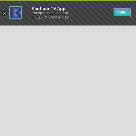
Kantipur TV App
VIEW
Kantipur Media Group
FREE - In Google Play
समाचार
राजनीति
खेलकुद
अन्तर्राष्ट्रिय
अर्थ
भिडियो
विचार
कला / साहित्य
अन्य