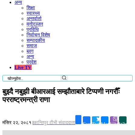
अन्य
शिक्षा
स्वास्थ्य
अन्तर्वार्ता
मनोरञ्जन
प्रविधि
निर्वाचन विशेष
सम्पादकीय
समाज
ब्लग
अन्य
प्रदेश
Live TV
बुझ्दै नबुझी बीआरआई सम्झौताबारे टिप्पणी नगरौँः
परराष्ट्रमन्त्री राणा
मंसिर २२, २०८१
|
कान्तिपुर टीभी संवाददाता
Facebook
Twitter
Messenger
Viber
Whatsa