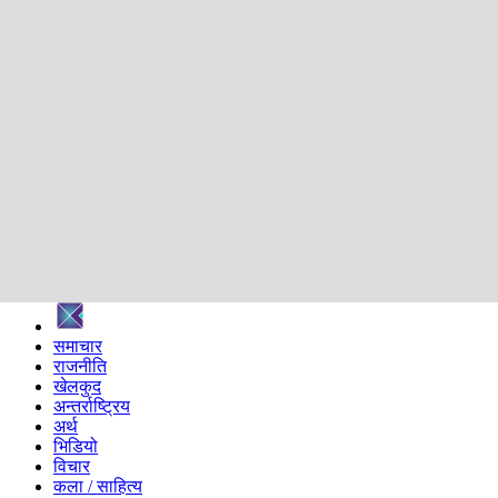
शिक्षा
स्वास्थ्य
अन्तर्वार्ता
मनोरञ्जन
प्रविधि
निर्वाचन विशेष
सम्पादकीय
समाज
ब्लग
अन्य
प्रदेश
समाचार
राजनीति
खेलकुद
अन्तर्राष्ट्रिय
अर्थ
भिडियो
विचार
कला / साहित्य