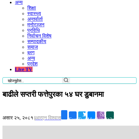
अन्य
शिक्षा
स्वास्थ्य
अन्तर्वार्ता
मनोरञ्जन
प्रविधि
निर्वाचन विशेष
सम्पादकीय
समाज
ब्लग
अन्य
प्रदेश
Live TV
बाढीले सप्तरी फत्तेपुरका ५४ घर डुबानमा
असार २५, २०८१
|
आरएन विश्वास
Facebook
Twitter
Messenger
Viber
Whatsapp