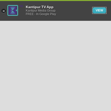
Kantipur TV App
VIEW
Kantipur Media Group
FREE - In Google Play
समाचार
राजनीति
खेलकुद
अन्तर्राष्ट्रिय
अर्थ
भिडियो
विचार
कला / साहित्य
अन्य