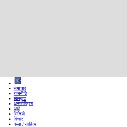
शिक्षा
स्वास्थ्य
अन्तर्वार्ता
मनोरञ्जन
प्रविधि
निर्वाचन विशेष
सम्पादकीय
समाज
ब्लग
अन्य
प्रदेश
समाचार
राजनीति
खेलकुद
अन्तर्राष्ट्रिय
अर्थ
भिडियो
विचार
कला / साहित्य