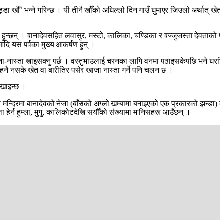
्डा खौँ’ भन्ने गरिन्छ । यी तीनै खौँको अघिल्लो दिन गाउँ घुमाएर जिउलो अर्थात् ख
ि हुन्छन् । बानादेवसहित लवासुर, मस्टो, कालिका, चण्डिका र बज्जुजस्ता देवताको
दि यस पर्वका मुख्य आकर्षण हुन् ।
 खाजा-नास्ता खाइसक्नु पर्छ । वस्तुभाउलाई चरनका लागि वनमा पठाइसकेपछि भने घर
नै नसके खेत वा बारीतिर पसेर खाजा नास्ता गर्ने पनि चलन छ ।
 खाइन्छ ।
ा मन्दिरमा बानादेवको नेजा (बाँसको अग्लो खम्बामा बनाइएको एक प्रकारको झन्डा) मन्
ला हेर्न हुम्ला, मुगु, कालिकोटदेखि सयौँको संख्यामा मानिसहरू आउँछन् ।