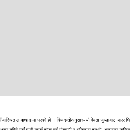
सिँजास्थित लामाथाडामा भएको हो । किंवदन्तीअनुसार- यो देवता जुम्लाबाट आएर धि
भरमा गरिने यहाँ पानी नपर्दा हरेक वर्ष भोकमरी र अनिकाल हुन्थ्यो, अकालमा मानिसल