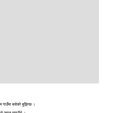
म गाउँमा बसेको बुझिन्छ ।
े ज्यान गुमाउँथे ।