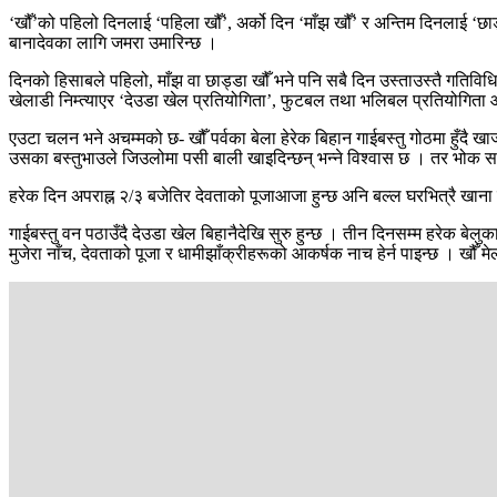
‘खौँ’को पहिलो दिनलाई ‘पहिला खौँ’, अर्को दिन ‘माँझ खौँ’ र अन्तिम दिनलाई ‘छाड
बानादेवका लागि जमरा उमारिन्छ ।
दिनको हिसाबले पहिलो, माँझ वा छाड्डा खौँ भने पनि सबै दिन उस्ताउस्तै गतिविध
खेलाडी निम्त्याएर ‘देउडा खेल प्रतियोगिता’, फुटबल तथा भलिबल प्रतियोगिता आ
एउटा चलन भने अचम्मको छ- खौँ पर्वका बेला हेरेक बिहान गाईबस्तु गोठमा हुँदै
उसका बस्तुभाउले जिउलोमा पसी बाली खाइदिन्छन् भन्ने विश्वास छ । तर भोक सह
हरेक दिन अपराह्न २/३ बजेतिर देवताको पूजाआजा हुन्छ अनि बल्ल घरभित्रै खाना
गाईबस्तु वन पठाउँदै देउडा खेल बिहानैदेखि सुरु हुन्छ । तीन दिनसम्म हरेक बेलुक
मुजेरा नाँच, देवताको पूजा र धामीझाँक्रीहरूको आकर्षक नाच हेर्न पाइन्छ । खौँ मे