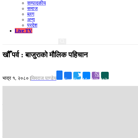
सम्पादकीय
समाज
ब्लग
अन्य
प्रदेश
Live TV
खौँ पर्व : बाजुराको मौलिक पहिचान
भाद्र १, २०८०
|
मिमराज पाण्डेय
Facebook
Twitter
Messenger
Viber
Whatsapp
बाजुरा ।
धान रोपेको महिना दिन भयो । कोदो हरियाली छ । कुनै कुनै खेतबारीमा
कुहिरो भुईँमा– गाउँलेहरू फुरुङ्ङ छन् ।
यस्तै सेरोफेरोमा यतिबेला बाजुराको धिम गाउँले ‘खौँ’ पर्व मनाइरहेको छ ।
‘खौँ’ लामो परम्परा– धिम गाउँको इतिहास र पहिचान बोकेको चाड हो । यो चाड ‘व
मेला नै चल्छ ।