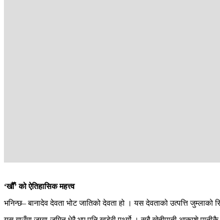
‘खौँ’ को ऐतिहासिक महत्त्व
भनिन्छ– बानादेव देवता भोट जातिको देवता हो । यस देवताको उत्पत्ति जुम्लाको 
यस गाउँमा जग्गा-जमिन धेरै भए पनि खडेरी पर्थ्यो । सबै खेतीपाती आकाशे पानीकै 