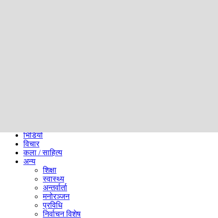
समाज
ब्लग
अन्य
प्रदेश
समाचार
राजनीति
खेलकुद
अन्तर्राष्ट्रिय
अर्थ
भिडियो
विचार
कला / साहित्य
अन्य
शिक्षा
स्वास्थ्य
अन्तर्वार्ता
मनोरञ्जन
प्रविधि
निर्वाचन विशेष