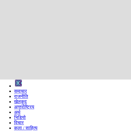
शिक्षा
स्वास्थ्य
अन्तर्वार्ता
मनोरञ्जन
प्रविधि
निर्वाचन विशेष
सम्पादकीय
समाज
ब्लग
अन्य
प्रदेश
समाचार
राजनीति
खेलकुद
अन्तर्राष्ट्रिय
अर्थ
भिडियो
विचार
कला / साहित्य