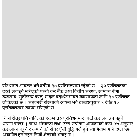
सामाजिक सुरक्षा कर लाग्ने गरेकामा अब यसलाई बढाएर १२ लाखसम्म
पुर्‍याउनुपर्ने विज्ञ बताउँछन् ।
नेपालमा मूूल्य अभिवृद्धि करपछि राजस्वको दोस्रो महत्वपूर्ण स्रोत आयकर हो ।
कुल प्रत्यक्ष करमध्ये ३२ दशमलव ९ प्रतिशत मूल्य अभिवृद्धि करबाट प्राप्त हुन्छ
भने आयकरबाट ३० प्रतिशत । जीडीपीमा आय करको हिस्सा २०७७/०७८ मा
५ दशमलव ३-९ प्रतिशत रहेकामा आर्थिक वर्ष २०८१/०८२ मा ४ दशमलव ७-९
प्रतिशत रहेको छ ।
छिमेकी मुलुकको तुलनामा चर्काे कर तिर्नुपरेकाले पनि मध्यम वर्गीयहरूसँग खर्च
गर्ने पैसा कम छ । यति मात्रै नभइ ५ लाखसम्मको आयमा सामाजिक सुरक्षाको
नामले कर लगाउने कुरा करको सिद्धान्त तथा अन्तर्राष्ट्रिय असल
अभ्यासविपरीत भएकाले यसलाई आगामी बजेटमार्फत सच्याउनुपर्ने विज्ञ बताउँछन्
।
संस्थागत आयकर भने बढीमा ३० प्रतिशतसम्म रहेको छ । २५ प्रतिशतका
दरले लगाइने भनिएको यस्तो कर बैंक तथा वित्तीय संस्था, सामान्य बीमा
व्यवसाय, सुर्तीजन्य वस्तु, मादक पदार्थलगायत व्यवसायका लागि ३० प्रतिशत
तोकिएको छ । सहकारी संस्थाको आयमा भने ठाउाअनुसार ५ देखि १०
प्रतिशतसम्म कायम गरिएको छ ।
निजी क्षेत्र पनि व्यक्तिको हकमा ३० प्रतिशतभन्दा बढी कर लगाउन नहुने
धारणा राख्छ । साथै अंशबन्डा तथा रुग्ण उद्योगमा आयकरको दफा ५७ अनुसार
कर लाग्न नहुने र कम्पनीको सेयर पुँजी वृद्धि गर्दा हुने स्वामित्वमा पनि दफा ५७
आकर्षित हुन नहुने निजी क्षेत्रको भनाइ छ ।