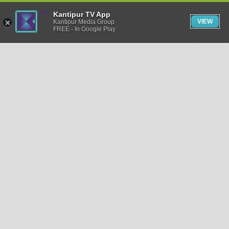
Kantipur TV App
VIEW
Kantipur Media Group
FREE - In Google Play
समाचार
राजनीति
खेलकुद
अन्तर्राष्ट्रिय
अर्थ
भिडियो
विचार
कला / साहित्य
अन्य