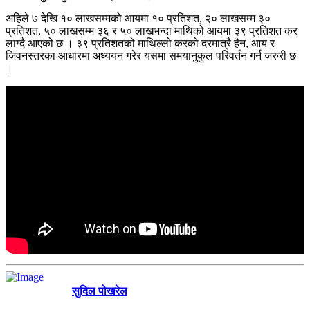
अहिले ७ देखि १० लाखसम्मको आयमा १० प्रतिशत, २० लाखसम्म ३०
प्रतिशत, ५० लाखसम्म ३६ र ५० लाखभन्दा माथिको आयमा ३९ प्रतिशत कर
लाग्दै आएको छ । ३९ प्रतिशतको माथिल्लो करको दरमात्रै हैन, आय र
जिवनस्तरका आधारमा अध्ययन गरेर यसमा समयानुकुल परिवर्तन गर्न जरुरी छ
।
सुदिल पोखरेल