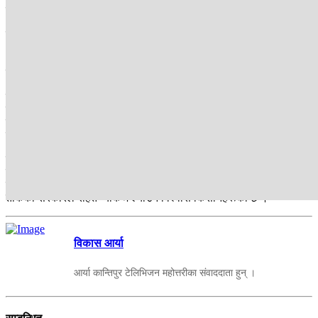
हजार हेक्टर किसानले रोपाइँ गरेका थिए ।
पछि बेमौसमी वर्षा र बाढीले डुवानका कारण २४ हेक्टरमा मात्रै ७४ हजार ८ सय
८० मेट्रिक टन धान उत्पादन भएको कृषि ज्ञान केन्द्र महोत्तरीका प्रवक्ता
अविरलकुमार महतोले बताउनु भयो । धानबाहेक तरकारी तथा अन्य नगदे
बालीमा पनि बेमौसमी वर्षाले असर पारेको छ ।
यस वर्ष महोत्तरीमा मात्रै ९६ करोड बढीको क्षति पुर्याएको छ । धान खेतीमा
मात्रै २० देखि २५ प्रतिशतसम्म उत्पादनमा ह्रास आएका कारण किसान चिन्ता
परेका छन् । किसानलाई राहतका साथै अन्य नगदे बाली उत्पादनमा प्रोत्साहन
गरी रहेको मनरा-शिसवाका नगर प्रमुख मोहन पाण्डेले बताउनु भयो ।
नेपालको सातवटै प्रदेशमध्ये मधेशले प्रदेशले कृषि क्षेत्रमा सबैभन्दा बढी
योगदान पुर्याउँदै आइरहेको छ । गत वर्ष महोत्तरीमा मात्रै १ लाख २४ हजार
मेट्रीक टन धान उत्पादन भएको थियो । मधेसलाई विपद् संकटग्रस्त क्षेत्र
तोकेको सरकारले राहत प्याकेज ल्याउने विश्वास किसानहरूको छ ।
विकास आर्या
आर्या कान्तिपुर टेलिभिजन महोत्तरीका संवाददाता हुन् ।