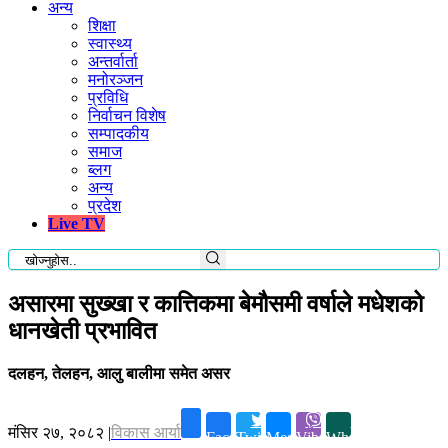
अन्य
शिक्षा
स्वास्थ्य
अन्तर्वार्ता
मनोरञ्जन
प्रविधि
निर्वाचन विशेष
सम्पादकीय
समाज
ब्लग
अन्य
प्रदेश
Live TV
असारमा सुख्खा र कात्तिकमा बेमौसमी वर्षाले मधेशको
धानखेती प्रभावित
दलहन, तेलहन, आलु बालीमा समेत असर
मंसिर २७, २०८२
|
विकास आर्या
Facebook
Twitter
Messenger
Viber
Whatsapp