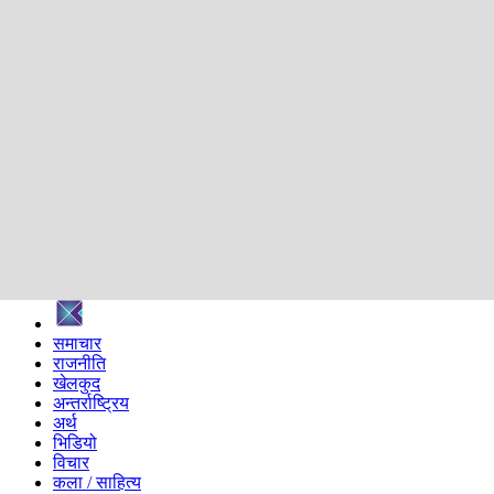
शिक्षा
स्वास्थ्य
अन्तर्वार्ता
मनोरञ्जन
प्रविधि
निर्वाचन विशेष
सम्पादकीय
समाज
ब्लग
अन्य
प्रदेश
समाचार
राजनीति
खेलकुद
अन्तर्राष्ट्रिय
अर्थ
भिडियो
विचार
कला / साहित्य