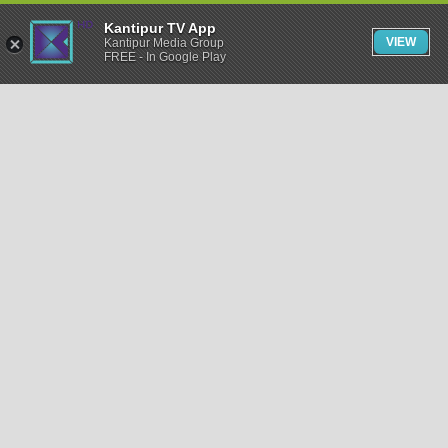
Kantipur TV App
VIEW
Kantipur Media Group
FREE - In Google Play
समाचार
राजनीति
खेलकुद
अन्तर्राष्ट्रिय
अर्थ
भिडियो
विचार
कला / साहित्य
अन्य