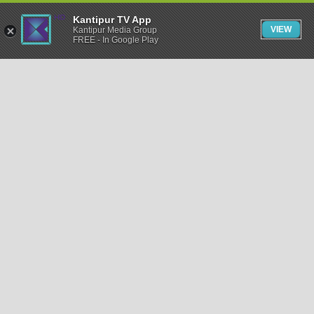
Kantipur TV App
VIEW
Kantipur Media Group
FREE - In Google Play
समाचार
राजनीति
खेलकुद
अन्तर्राष्ट्रिय
अर्थ
भिडियो
विचार
कला / साहित्य
अन्य