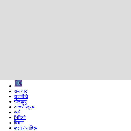
शिक्षा
स्वास्थ्य
अन्तर्वार्ता
मनोरञ्जन
प्रविधि
निर्वाचन विशेष
सम्पादकीय
समाज
ब्लग
अन्य
प्रदेश
समाचार
राजनीति
खेलकुद
अन्तर्राष्ट्रिय
अर्थ
भिडियो
विचार
कला / साहित्य