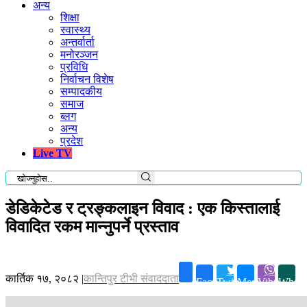
अन्य
शिक्षा
स्वास्थ्य
अन्तर्वार्ता
मनोरञ्जन
प्रविधि
निर्वाचन विशेष
सम्पादकीय
समाज
ब्लग
अन्य
प्रदेश
Live TV
डेडिकेटेड र ट्रङ्कलाइन विवाद : एक किस्तालाई
विवादित रकम मान्नुपर्ने प्रस्ताव
कार्तिक १७, २०८२
|
कान्तिपुर टीभी संवाददाता
Facebook
Twitter
Messenger
Viber
Whats