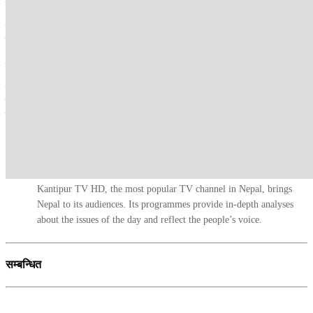
दशमलव २८ प्रतिशत राजस्व सङ्कलन भएको हो ।
गत आर्थिक वर्षमा अनुदान रु २३ अर्ब ५३ करोड र ऋण रू एक खर्ब २५ अर्ब ४०
करोड गरी कुल रू एक खर्ब ४८ अर्ब ९३ करोड वैदेशिक सहायता प्राप्त भएको छ
। गत आवको कुल वैदेशिक सहायतामध्ये अनुदान १५ दशमलव ८० प्रतिशत र
ऋण ८४ दशमलव २० प्रतिशत बराबर हो ।
घाटा बजेट परिपूर्तिका लागि गत आवमा सरकारले रू तीन खर्ब २९ अर्ब ९९
करोड आन्तरिक ऋण रू एक खर्ब २५ अर्ब ४० करोड बाह्य ऋण गरी कुल रू चार
खर्ब ५५ अर्ब ३९ करोड बराबरको सार्वजनिक ऋण परिचालन भएको छ ।-रासस
कान्तिपुर टीभी संवाददाता
Kantipur TV HD, the most popular TV channel in Nepal, brings
Nepal to its audiences. Its programmes provide in-depth analyses
about the issues of the day and reflect the people’s voice.
सम्बन्धित