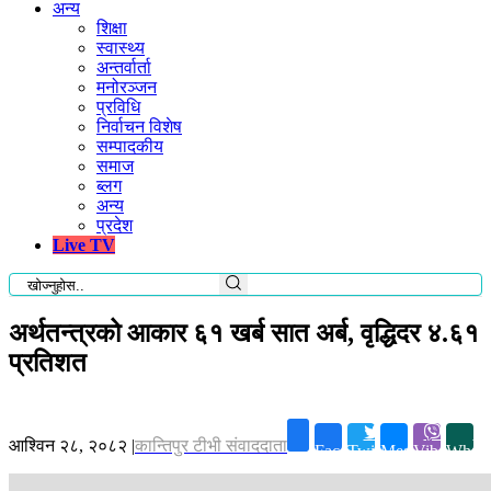
अन्य
शिक्षा
स्वास्थ्य
अन्तर्वार्ता
मनोरञ्जन
प्रविधि
निर्वाचन विशेष
सम्पादकीय
समाज
ब्लग
अन्य
प्रदेश
Live TV
अर्थतन्त्रको आकार ६१ खर्ब सात अर्ब, वृद्धिदर ४.६१
प्रतिशत
आश्विन २८, २०८२
|
कान्तिपुर टीभी संवाददाता
Facebook
Twitter
Messenger
Viber
Whats