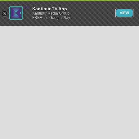
Kantipur TV App
VIEW
Kantipur Media Group
FREE - In Google Play
समाचार
राजनीति
खेलकुद
अन्तर्राष्ट्रिय
अर्थ
भिडियो
विचार
कला / साहित्य
अन्य