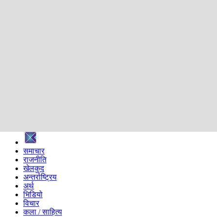
शिक्षा
स्वास्थ्य
अन्तर्वार्ता
मनोरञ्जन
प्रविधि
निर्वाचन विशेष
सम्पादकीय
समाज
ब्लग
अन्य
प्रदेश
समाचार
राजनीति
खेलकुद
अन्तर्राष्ट्रिय
अर्थ
भिडियो
विचार
कला / साहित्य