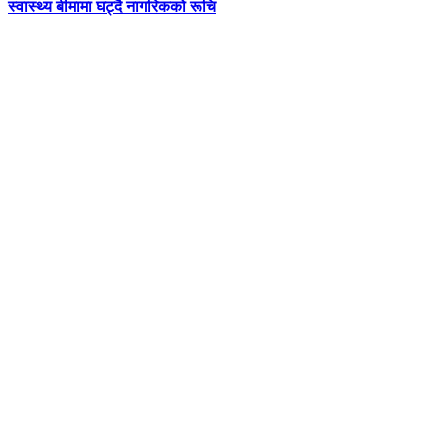
स्वास्थ्य बीमामा घट्दै नागरिकको रूचि