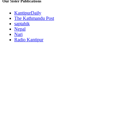
Our Sister Publications
KantipurDaily
The Kathmandu Post
saptahik
Nepal
Nari
Radio Kantipur