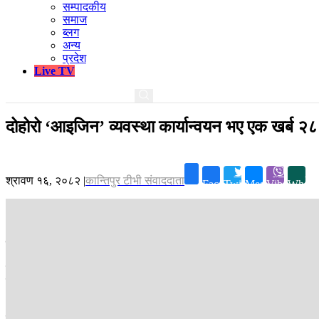
सम्पादकीय
समाज
ब्लग
अन्य
प्रदेश
Live TV
दोहोरो ‘आइजिन’ व्यवस्था कार्यान्वयन भए एक खर्ब २८
श्रावण १६, २०८२
|
कान्तिपुर टीभी संवाददाता
Facebook
Twitter
Messenger
Viber
Whats
काठमाडौँ ।
स्वतन्त्र ऊर्जा उत्पादकहरूको संस्था, नेपाल (इप्पान)ले कम्पनीको
सिडिएस एण्ड क्लियरिङ लिमिटेड (सिडीएससी)ले कम्पनीको शेयर सूचीकरण गर्दा आमना
इप्पानले विभिन्न चार निकायको ध्यानाकर्षण गराएको हो । इप्पानले अर्थमन्त्री
“सिडिएससीको उक्त प्रस्तावले संस्थापक लगानीकर्ता, निजी क्षेत्र, वैदेशिक लगा
नेपालको पुँजीबजारमा लागू भइरहेको प्रचलित कानुन, अन्तरराष्ट्रिय मान्यता र स