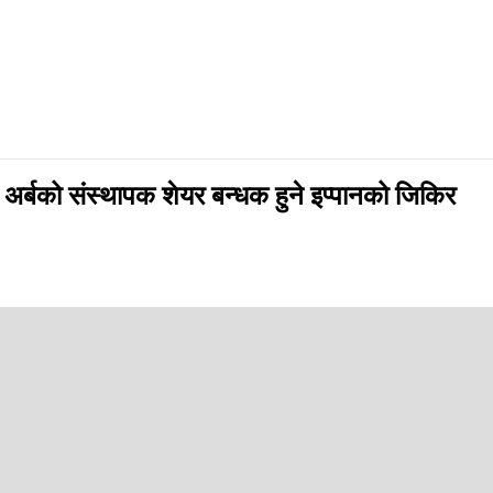
 अर्बको संस्थापक शेयर बन्धक हुने इप्पानको जिकिर
app
 शेयर अभौतिकीकरणमा दोहोरो अन्तरराष्ट्रिय धितोपत्र पहिचान (आइजिन) नम्बर राख्
गरिक र प्रवर्द्धकलाई छुट्टा-छुट्टै अन्तरराष्ट्रिय धितोपत्र पहिचान नम्बर (आइज
, संसद्को अर्थसमिति, नेपाल धितोपत्र बोर्ड (सेबोन) र सिडिएससीको ध्यानाकर्षण 
नीकर्ता, शेयरमा लगानी गर्ने आमनागरिकमा थप अन्यौलता बढेर निराशा पैदा हुने अवस
्थापित अभ्यासविपरीत कार्य भई नेपालको पुँजीबजारमा दीर्घकालीन प्रभाव पर्नुका सा