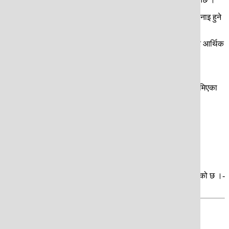
ासीय नेपालीमार्फत आउने लगानी र विदेशी लगानी व्यवस्थापनमा ठूलो कठिनाइ हुने
कारको वैदेशिक लगानी प्रवर्द्धन नीति, पुँजीबजारको सुदृढीकरण र समग्र आर्थिक
ारमा नै सङ्कुचन आई यसले सरकारको आम्दानीमा ठूलो गिरावट आउनेछ ।”
र्फत देशलाई समृद्ध बनाउने अभियानमा हातोमालो गर्दै ऊर्जा उत्पादनमा होमिएका
र नै असफल हुने जिकिर गर्नुभयो ।
ोगमा पनि पुँजी सङ्कलन हुन नसक्ने बताउनुभयो ।
का कम्पनीसमेत नराम्ररी प्रभावित हुने जनाइएको छ । यसले समग्र
ेका ४३ कम्पनीको रू ४१ अर्ब बराबरको पुँजी बन्धक हुने इप्पानले जनाएको छ ।-