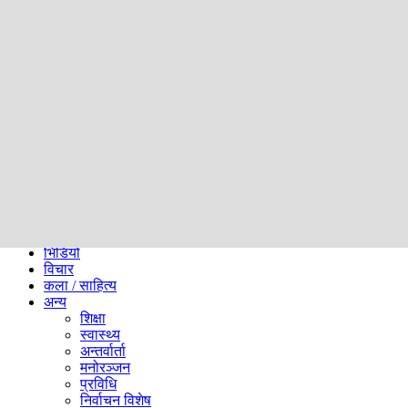
समाज
ब्लग
अन्य
प्रदेश
समाचार
राजनीति
खेलकुद
अन्तर्राष्ट्रिय
अर्थ
भिडियो
विचार
कला / साहित्य
अन्य
शिक्षा
स्वास्थ्य
अन्तर्वार्ता
मनोरञ्जन
प्रविधि
निर्वाचन विशेष