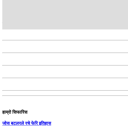
Kantipur TV HD, the most popular TV channel in Nepal, bring
सम्बन्धित
हाम्रो सिफारिस
जोस बटलरले रचे फेरि इतिहास