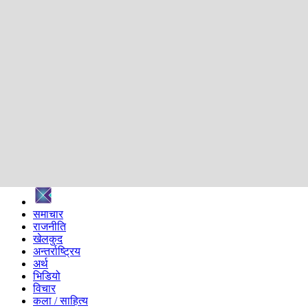
शिक्षा
स्वास्थ्य
अन्तर्वार्ता
मनोरञ्जन
प्रविधि
निर्वाचन विशेष
सम्पादकीय
समाज
ब्लग
अन्य
प्रदेश
समाचार
राजनीति
खेलकुद
अन्तर्राष्ट्रिय
अर्थ
भिडियो
विचार
कला / साहित्य