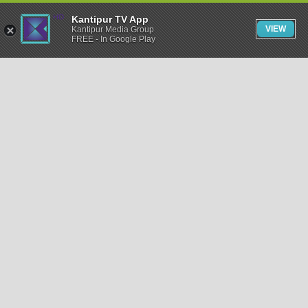
Kantipur TV App
VIEW
Kantipur Media Group
FREE - In Google Play
समाचार
राजनीति
खेलकुद
अन्तर्राष्ट्रिय
अर्थ
भिडियो
विचार
कला / साहित्य
अन्य