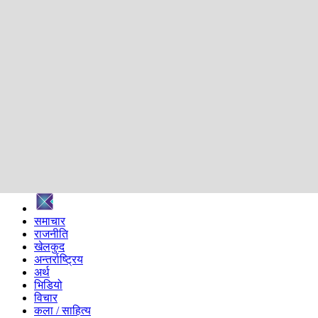
शिक्षा
स्वास्थ्य
अन्तर्वार्ता
मनोरञ्जन
प्रविधि
निर्वाचन विशेष
सम्पादकीय
समाज
ब्लग
अन्य
प्रदेश
समाचार
राजनीति
खेलकुद
अन्तर्राष्ट्रिय
अर्थ
भिडियो
विचार
कला / साहित्य