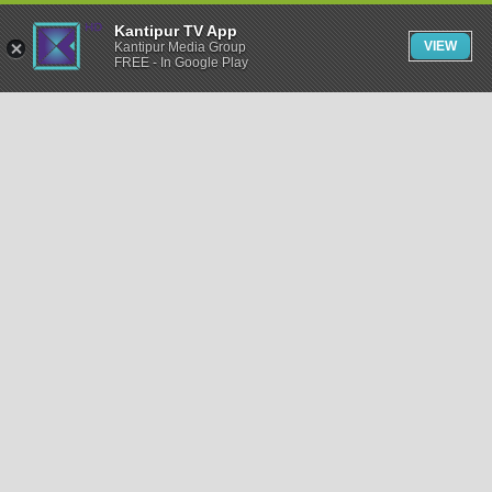
Kantipur TV App
VIEW
Kantipur Media Group
FREE - In Google Play
समाचार
राजनीति
खेलकुद
अन्तर्राष्ट्रिय
अर्थ
भिडियो
विचार
कला / साहित्य
अन्य