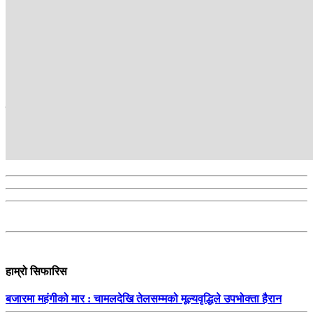
कान्तिपुर टीभी संवाददाता
Kantipur TV HD, the most popular TV channel in Nepal, brings
Nepal to its audiences. Its programmes provide in-depth analyses
about the issues of the day and reflect the people’s voice.
सम्बन्धित
हाम्रो सिफारिस
बजारमा महंगीको मार : चामलदेखि तेलसम्मको मूल्यवृद्धिले उपभोक्ता हैरान