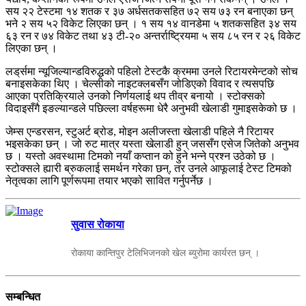
सय २२ टेस्टमा १४ शतक र ३७ अर्धसतकसहित ७२ सय ७३ रन बनाएका छन्
भने २ सय ५२ विकेट लिएका छन् । १ सय १४ वानडेमा ५ शतकसहित ३४ सय
६३ रन र ७४ विकेट तथा ४३ टी-२० अन्तर्राष्ट्रियमा ५ सय ८५ रन र २६ विकेट
लिएका छन् ।
लड्‌र्समा न्यूजिल्यान्डविरुद्धको पहिलो टेस्टकै क्रममा उनले रिटायरमेन्टको सोच
बनाइसकेका थिए । चेल्सीको नाइटक्लबसँग जोडिएको विवाद र त्यसपछि
आएका प्रतिक्रियाले उनको निर्णयलाई थप तीव्र बनायो । स्टोक्सको
विदाइसँगै इङल्यान्डले पछिल्ला वर्षहरूमा धेरै अनुभवी खेलाडी गुमाइसकेको छ ।
जेम्स एन्डरसन, स्टुअर्ट ब्रोड, मोइन अलीजस्ता खेलाडी पहिले नै रिटायर
भइसकेका छन् । जो रुट मात्र यस्ता खेलाडी हुन् जससँग एसेज जितेको अनुभव
छ । यस्तो अवस्थामा टिमको नयाँ कप्तान को हुने भन्ने प्रश्न उठेको छ ।
स्टोक्सले ह्यारी ब्रुकलाई समर्थन गरेका छन्, तर उनले आफूलाई टेस्ट टिमको
नेतृत्वका लागि पूर्णरूपमा तयार भएको सावित गर्नुपर्नेछ ।
सुवास रोकाया
रोकाया कान्तिपुर टेलिभिजनको खेल ब्युरोमा कार्यरत छन् ।
सम्बन्धित