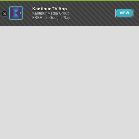
Kantipur TV App
VIEW
Kantipur Media Group
FREE - In Google Play
समाचार
राजनीति
खेलकुद
अन्तर्राष्ट्रिय
अर्थ
भिडियो
विचार
कला / साहित्य
अन्य