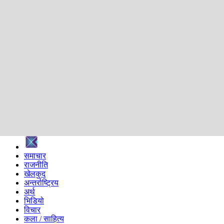
शिक्षा
स्वास्थ्य
अन्तर्वार्ता
मनोरञ्जन
प्रविधि
निर्वाचन विशेष
सम्पादकीय
समाज
ब्लग
अन्य
प्रदेश
समाचार
राजनीति
खेलकुद
अन्तर्राष्ट्रिय
अर्थ
भिडियो
विचार
कला / साहित्य