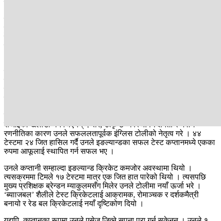
को एकदिवसीय विश्वकप र २०२२ को टी-२० विश्वकप ।
चाहे उनी ब्याटिङ गरिरहेका हुन् वा बलिङ स्टोक्स मैदानमा हुँदा आशा सधैं जीवित
हुन्थ्यो । २०१९ विश्वकप फाइनलमा न्यूजिल्यान्डविरुद्ध ८४ रनको अविजित
इनिङस खेल्दै स्टोक्सले खेललाई सुपर ओभरसम्म पुर्‍याएका थिए । सुपर ओभरमा
पनि दुवै टिमले समान १५-१५ रन बनाएपछि इङल्यान्ड बाउन्ट्री काउन्टका
आधारमा च्याम्पियन बनेको थियो ।
क्रिकेटको जन्मदाता इङल्यान्डका लागि यो पहिलो ओडीआई विश्वकप उपाधि
थियो । २०२२ टी-२० विश्वकप फाइनलमा पाकिस्तानविरुद्ध नटआउट ५२ रन
जोड्दै स्टोक्सले इङल्यान्डलाई यस प्रारूपमा पनि विश्व च्याम्पियन बनाएका
थिए ।
कप्तानका रूपमा स्टोक्स अझ उत्कृष्ट साबित भए । उनी कप्तान बन्ने पहिलो
रोजाइका खेलाडी भने थिएनन् । तर, उत्कृष्ट व्यवस्थापन क्षमता र नवीन
रणनीतिका कारण उनले सफललतापूर्वक इंग्लिस टोलीको नेतृत्व गरे । ४४
टेस्टमा २४ जित हासिल गर्दै उनले इङल्यान्डका सफल टेस्ट कप्तानमध्ये एकका
रुपमा आफूलाई स्थापित गर्न सफल भए ।
उनले कप्तानी सम्हाल्दा इङल्यान्ड क्रिकेट कमजोर अवस्थामा थियो ।
त्यसक्रममा टिमले १७ टेस्टमा मात्र एक जित हात पारेको थियो । त्यसपछि
मुख्य प्रशिक्षक ब्रेन्डन म्याकुलमसँग मिलेर उनले टोलीमा नयाँ ऊर्जा भरे ।
‘ब्यााजबल’ शैलीले टेस्ट क्रिकेटलाई आक्रामक, रोमाञ्चक र दर्शकमैत्री
बनायो र रेड बल क्रिकेटलाई नयाँ दृष्टिकोण दियो ।
यद्यपि, कप्तानका रूपमा उनले एसेज जित्ने सपना पूरा गर्न सकेनन् । उनले १