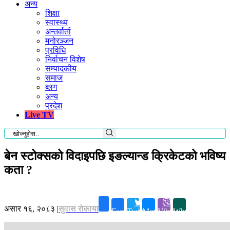
अन्य
शिक्षा
स्वास्थ्य
अन्तर्वार्ता
मनोरञ्जन
प्रविधि
निर्वाचन विशेष
सम्पादकीय
समाज
ब्लग
अन्य
प्रदेश
Live TV
बेन स्टोक्सको विदाइपछि इङल्यान्ड क्रिकेटको भविष्य
कता ?
असार १६, २०८३
|
सुवास रोकाया
Facebook
Twitter
Messenger
Viber
Whatsapp