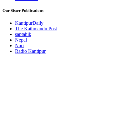
Our Sister Publications
KantipurDaily
The Kathmandu Post
saptahik
Nepal
Nari
Radio Kantipur