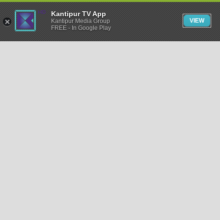
Kantipur TV App
VIEW
Kantipur Media Group
FREE - In Google Play
समाचार
राजनीति
खेलकुद
अन्तर्राष्ट्रिय
अर्थ
भिडियो
विचार
कला / साहित्य
अन्य