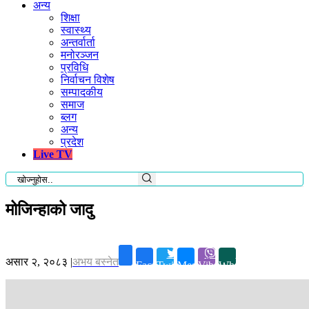
अन्य
शिक्षा
स्वास्थ्य
अन्तर्वार्ता
मनोरञ्जन
प्रविधि
निर्वाचन विशेष
सम्पादकीय
समाज
ब्लग
अन्य
प्रदेश
Live TV
मोजिन्हाको जादु
असार २, २०८३
|
अभय बस्नेत
Facebook
Twitter
Messenger
Viber
Whatsapp