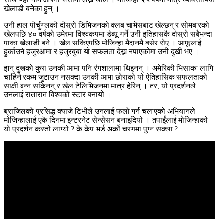
खेलाडी बनेका हुन् ।
उनी हाल पोर्चुगलको दोस्रो डिभिजनको क्लब चाभेसबाट खेल्छन् र सोमबारको
खेलपछि ४० वर्षको उमेरमा विश्वकपमा डेब्यू गर्ने उनी इतिहासकै दोस्रो सबैभन्दा
पाका खेलाडी बने । खेल सकिएपछि मोजिन्हा मैदानमै बसेर रोए । आफूलाई
हुर्काउने हजुरआमा र हजुरबुबा यो सफलता देख्न नपाएकोमा उनी दुखी भए ।
झन् दुखको कुरा उनकी आमा पनि रंगशालामा थिइनन् । अमेरिकी भिसाका लागि
चाहिने रकम जुटाउन नसक्दा उनकी आमा छोराको यो ऐतिहासिक सफलताको
साक्षी बन्न सकिनन् र खेल टेलिभिजनमा मात्र हेरिन् । तर, यो प्रदर्शनले
उनलाई रातारात विश्वको स्टार बनायो ।
ब्राजिलको प्रसिद्ध क्याजे टिभीले उनलाई फलो गर्न चलाएको अभियानले
मोजिन्हालाई एकै दिनमा इन्टरनेट सेन्सेसन बनाइदियो । तपाईंलाई मोजिन्हाको
यो प्रदर्शन कस्तो लाग्यो ? के केप भर्ड अर्को चरणमा पुग्न सक्ला ?