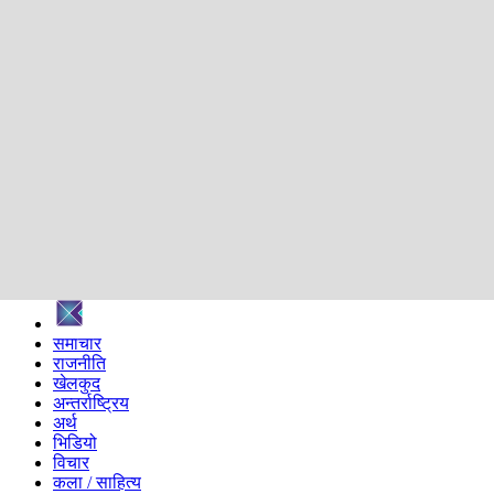
शिक्षा
स्वास्थ्य
अन्तर्वार्ता
मनोरञ्जन
प्रविधि
निर्वाचन विशेष
सम्पादकीय
समाज
ब्लग
अन्य
प्रदेश
समाचार
राजनीति
खेलकुद
अन्तर्राष्ट्रिय
अर्थ
भिडियो
विचार
कला / साहित्य