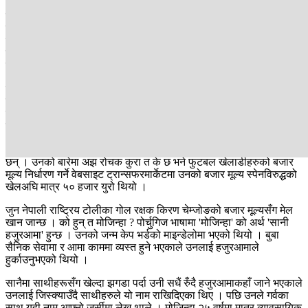
मोजिन्हाले त्यो खेलमा ७ बचाउ गरे । खेलको उत्तरार्धमा लामिन यामल मैदान
प्रवेश गरेपछि स्पेन झन् आक्रामक भयो, तर मोजिन्हाले 'म्यान अफ द म्याच'
प्रदर्शन गर्दै स्पेनलाई रित्तै फर्काए । केप भर्डले पूरा खेलमा केवल एक पटक
मात्र फाउल गर्‍यो, जुन सन् १९६६ पछिको विश्वकप इतिहासमै सबैभन्दा कम
फाउलको कीर्तिमानसमेत हो ।
मोजिन्हाको प्रदर्शन कत्तिसम्म तारिफयोग्य थियो भने विश्वकपमा स्पेनविरुद्धको
खेलअघि उनको सामाजिक सञ्जाल इन्सटाग्राममा करिब ४० हजार फरोअर्स
थिए । तर, स्पेनविरुद्धको उनको पर्फर्मेन्सपछि भने हामीले यो भिडियो तयार
पार्दासम्म उनका फलोअर्सको संख्या ६ मिलिमन पुगेको छ ।
अर्थात् करिब ६० लाख मानिसले सामाजिक सञ्जालमै पुगेर उनलाई फलो गरेका
छन् । उनको बारेमा अझ रोचक कुरा त के छ भने फुटबल खेलाडीहरुको बजार
मूल्य निर्धारण गर्ने वेबसाइट ट्रान्सफरमार्केटमा उनको बजार मूल्य स्पेनविरुद्धको
खेलअघि मात्र ५० हजार युरो थियो ।
जुन नेपाली राष्ट्रिय टोलीका गोल रक्षक किरण चेम्जोङको बजार मूल्यसँग मेल
खान जान्छ । को हुन् त मोजिन्हा ? पोर्चुगिज भाषामा 'मोजिन्हा' को अर्थ 'सानी
हजुरआमा' हुन्छ । उनको जन्म केप भर्डको माइन्डेलोमा भएको थियो । बुबा
सैनिक सेवामा र आमा काममा व्यस्त हुने भएकाले उनलाई हजुरआमाले
हुर्काउनुभएको थियो ।
सानैमा साथीहरूसँग खेल्दा झगडा पर्दा उनी सधैं रुँदै हजुरआमाकहाँ जाने भएकाले
उनलाई जिस्क्याउँदै साथीहरुले यो नाम राखिदिएका थिए । पछि उनले गर्वका
साथ यही नाम आफ्नो जर्सीमा लेख्न थाले । मोजिन्हा २५ वर्षमा मात्र व्यावसायिक