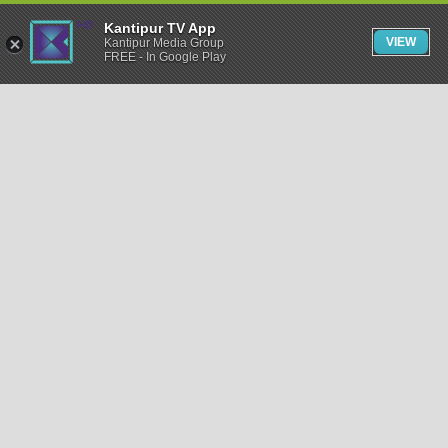
Kantipur TV App
VIEW
Kantipur Media Group
FREE - In Google Play
समाचार
राजनीति
खेलकुद
अन्तर्राष्ट्रिय
अर्थ
भिडियो
विचार
कला / साहित्य
अन्य