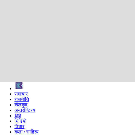
शिक्षा
स्वास्थ्य
अन्तर्वार्ता
मनोरञ्जन
प्रविधि
निर्वाचन विशेष
सम्पादकीय
समाज
ब्लग
अन्य
प्रदेश
समाचार
राजनीति
खेलकुद
अन्तर्राष्ट्रिय
अर्थ
भिडियो
विचार
कला / साहित्य