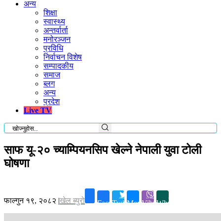
अन्य
शिक्षा
स्वास्थ्य
अन्तर्वार्ता
मनोरञ्जन
प्रविधि
निर्वाचन विशेष
सम्पादकीय
समाज
ब्लग
अन्य
प्रदेश
Live TV
साफ यू-२० च्याम्पियनसिप खेल्ने नेपाली युवा टोली
घोषणा
फाल्गुन १९, २०८२
|
खेल ब्युरो
Facebook
Twitter
Messenger
Viber
Whatsapp