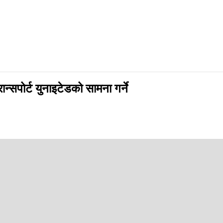
न्सपोर्ट युनाइटेडको सामना गर्ने
ले बिहिबार ६ बजे भुटानको ट्रान्सपोर्ट युनाइटेडको सामना गर्नेछ।
लागि यो खेल गर वा मरको स्थितिमा रहेको छ। किनभने उसले दुई खेलसम्म पनि गोल
ेल जितेर फाइनल नै पुग्ने दाबी गरेका छन्। तर उसको कमजोर फिनिसिङ क्षमताले 
ृष्ट फरवार्ड र मिडफिल्डर छन्। विपक्षीको डिफेन्सबाट बल खोसेर आफ्नो पक्षमा ल्य