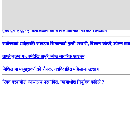
हाम्रो सिफारिस
एनपीएल र यू-१९ विश्वकपका लागि तीन मैदानको ‘विकेट मेकओभर’
सर्वोच्चको आदेशपछि संकटमा चितवनको हात्ती सफारी, विकल्प खोज्दै पर्यटन व्य
ताप्लेजुङमा १५ वर्षदेखि अधुरै ज्येष्ठ नागरिक आश्रम
मिथिलामा मधुश्रावणीको रौनक, नवविवाहित महिलामा उत्साह
रिक्त दरबन्दीले न्यायालय प्रभावित, न्यायाधीश नियुक्ति कहिले ?