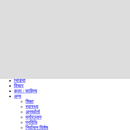
समाज
ब्लग
अन्य
प्रदेश
समाचार
राजनीति
खेलकुद
अन्तर्राष्ट्रिय
अर्थ
भिडियो
विचार
कला / साहित्य
अन्य
शिक्षा
स्वास्थ्य
अन्तर्वार्ता
मनोरञ्जन
प्रविधि
निर्वाचन विशेष