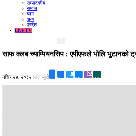
सम्पादकीय
समाज
ब्लग
अन्य
प्रदेश
Live TV
साफ क्लब च्याम्पियनसिप : एपीएफले भाेलि भुटानको ट्रा
मंसिर २४, २०८२
|
खेल ब्युरो
Facebook
Twitter
Messenger
Viber
Whatsapp
काठमाडौं ।
साफ क्लब च्याम्पियनसिपको आफ्नो दोस्रो खेलमा नेपाली क्लब एपीएफ
यो खेल जित्दै नेपाली टिम फाइनल नजिक पुग्न चाहन्छ। यता, ट्रान्सपोर्टका 
भारतीय टिमसाग ४-० ले पराजित भए पनि भुटानी टिमका प्रशिक्षकले बाँकी दुई ख
यता नेपाली टिममा रश्मी घिसिङ, मिना देउवा, अनिता केसी, सरू लिम्बुजस्तो उत्क
एपिएफ उपाधिकै दावेदार देखिएको छ।