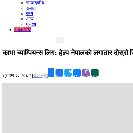
सम्पादकीय
समाज
ब्लग
अन्य
प्रदेश
Live TV
काभा च्याम्पियन्स लिग: हेल्प नेपालकाे लगातार दोस्रो 
श्रावण ३, २०८२
|
खेल ब्युरो
Facebook
Twitter
Messenger
Viber
Whatsapp
काठमाडौं ।
नेपाली टोली हेल्प नेपाल स्पोर्टस् क्लबले काभा च्याम्पियन्स लिग 
गए राति माल्दिभ्सको मालेस्थित सोसल सेन्टरमा सम्पन्न खेलमा हेल्प नेपालले घ
सुरूआती दुवै सेटमा प्रभुत्व जमाएको हेल्प नेपालले पहिलो सेट २५-१९ र दोस्र
चौथो सेटमा पुनः पकड जमाएको हेल्प नेपालले २५-२२ को जित निकाल्दै खेल ३-१ ले