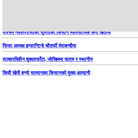
हाम्रो सिफारिस
स्वास्थ्य बीमामा घट्दै नागरिकको रूचि
पश्चिम नवलपरासीको सुस्ताका किसान व्यावसायिक केरा खेतीमा
फिफा अध्यक्ष इन्फान्टिनो चौतर्फी घेराबन्दीमा
सञ्चारविहीन शुक्लाफाँटा, जोखिममा यात्रु र स्थानीय
किवी खेती बन्यो सल्यानका किसानको मुख्य आम्दानी