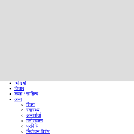
समाज
ब्लग
अन्य
प्रदेश
समाचार
राजनीति
खेलकुद
अन्तर्राष्ट्रिय
अर्थ
भिडियो
विचार
कला / साहित्य
अन्य
शिक्षा
स्वास्थ्य
अन्तर्वार्ता
मनोरञ्जन
प्रविधि
निर्वाचन विशेष