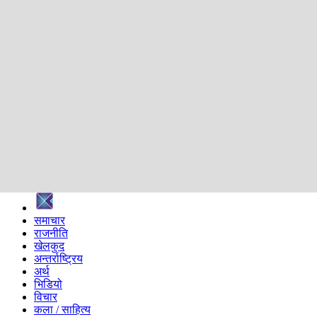
शिक्षा
स्वास्थ्य
अन्तर्वार्ता
मनोरञ्जन
प्रविधि
निर्वाचन विशेष
सम्पादकीय
समाज
ब्लग
अन्य
प्रदेश
समाचार
राजनीति
खेलकुद
अन्तर्राष्ट्रिय
अर्थ
भिडियो
विचार
कला / साहित्य