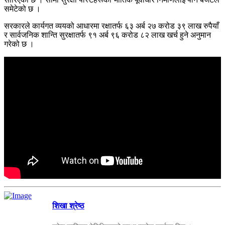
समेटेको छ ।
सरकारले कार्यगत व्ययको आधारमा रक्षातर्फ ६३ अर्ब २७ करोड ३९ लाख रुपैयाँ
र सार्वजनिक शान्ति सुरक्षातर्फ ९१ अर्ब ९६ करोड ८२ लाख खर्च हुने अनुमान
गरेको छ ।
शिखा श्रेष्ठ