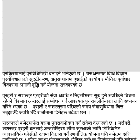
छ । आगामी आर्थिक वर्षका लागि सरकारले सुरक्षा निकायहरूका लागि जम्मा रू.
१ खर्ब ७३ अर्ब २९ करोड ६८ लाख छुट्याएकामा नेपाल प्रहरी, सशस्त्र प्रहरी
तथा देशभरका प्रशासन कार्यालय समेतको जिम्मेवारी सम्हाल्ने गृह मन्त्रालयका
लागि १ खर्ब ८ अर्ब ३२ करोड ९३ लाख विनियोजन गरिएको छ ।
यो कूल बजेटको ५.१० प्रतिशत हो । चालु आर्थिक वर्षमा गृह मन्त्रालय र
मातहत निकायलाई २ खर्ब ८ अर्ब ६२ करोड ४४ लाख छुट्याइएको थियो ।
तत्कालीन बजेटको आकारको अनुपातमा यो १०.६२ प्रतिशत थियो । सरकारले
प्रशासनिक खर्च कम गर्ने रणनीति सुरुदेखि नै अपनाउँदै आए पनि झन्डै आधा
बजेट घटाइएको छ ।
बजेटमार्फत सरकारले सुरक्षा संयन्त्रको क्षमता अभिवृद्धिमा उल्लेख्य बुँदाहरू
समेटेको छ । नेपाल प्रहरीको कार्यक्षमता अभिवृद्धि गर्न अनुसन्धान र अभियोजन
प्रक्रियालाई प्रविधिमैत्री बनाइने भनिएको छ । यसअन्तर्गत विधि विज्ञान
प्रयोगशालाको सुदृढीकरण, अनुसन्धानमा एआईको प्रयोग र भौतिक पूर्वाधार
विकासमा लगानी वृद्धि गर्ने योजना सरकारको छ ।
प्रहरी र सशस्त्र प्रहरीको सेवा अवधि र निवृत्तीभरण सुरु हुने अवधिको बिचमा
रहेको विद्यमान अन्तरलाई सम्बोधन गर्न आवश्यक पुनरावलोकनका लागि अध्ययन
गरिने भएको छ । प्रहरी र सशस्त्रमा पछिल्लो समय सेवासुविधामा चित्त
नबुझाउँदै अवधि छँदै राजीनामा दिनेहरू बढेका छन् ।
सरकारले बजेटमार्फत यसमा पुनरावलोकन गर्ने संकेत देखाएको छ । यसैगरी,
सशस्त्र प्रहरी बललाई अन्तर्राष्ट्रिय सीमा सुरक्षाको लागि 'डेडिकेटेड'
व्यावसायिक फोर्सको रूपमा विकास गर्ने रणनीतिक योजना पनि बजेटमा अघि
सारिएको छ । सीमा सुरक्षा पोस्टहरूको भौतिक पूर्वाधार निर्माणलाई पनि बजेटले