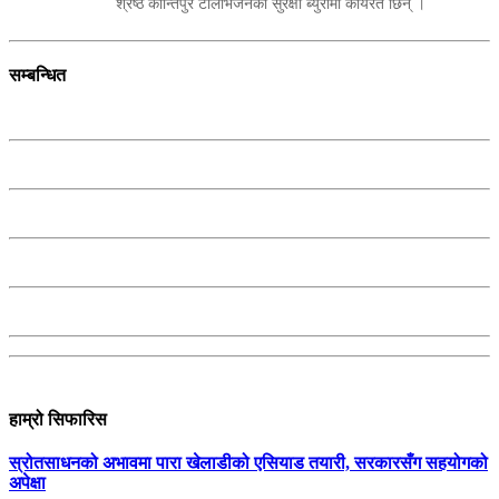
श्रेष्ठ कान्तिपुर टेलिभिजनकाे सुरक्षा ब्युराेमा कार्यरत छिन् ।
सम्बन्धित
हाम्रो सिफारिस
स्रोतसाधनको अभावमा पारा खेलाडीको एसियाड तयारी, सरकारसँग सहयोगको
अपेक्षा