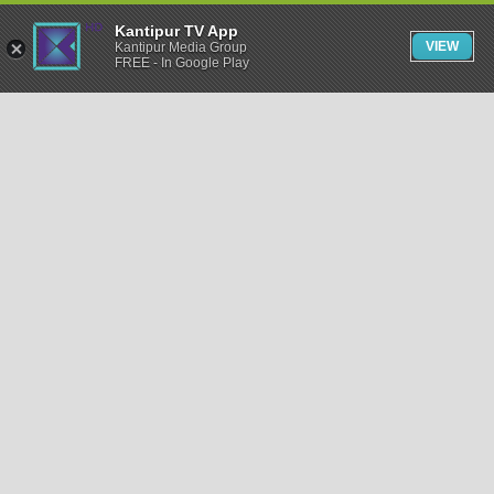
Kantipur TV App
VIEW
Kantipur Media Group
FREE - In Google Play
समाचार
राजनीति
खेलकुद
अन्तर्राष्ट्रिय
अर्थ
भिडियो
विचार
कला / साहित्य
अन्य