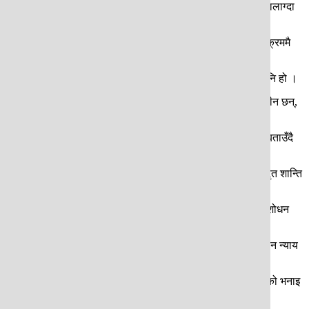
त्वमा नयाँ सरकार गठन भएयता संक्रमणकालीन न्यायसम्बन्धी दुईवटा आशालाग्दा
 सहायता लिने निर्णय गरेको छ । र, दोस्रो- सरकारको नीति तथा कार्यक्रममै
त्ताबाहिर भएको, अनि सुशासनको नारा बोकेर उदाएको शक्तिलाई यो अवसर पनि हो ।
े पनि संक्रमणकालीन न्यायसम्बन्धीका दुईवटै आयोग अहिले पदाधिकारीविहीन छन्,
े संक्रमणकालीन न्यायलाई निष्कर्षमा पुर्याउन सरकार प्रतिबद्ध रहेको बताउँदै
राजनीतिकरण नै गरे । जस र अपजसको खेल खेले । २०६३ मंसिर ५ गते विस्तृत शान्ति
ै असहमति जनाएपछि आयोगले काम गर्न सकेन र खारेज भयो ।
ी अहसमतिकै बावजुद २०८० सालमा संक्रमणकालीन न्यायसम्बन्धी कानुन संशोधन
 यो मुद्दालाई कम प्राथमिकता दिएको पीडितको बुझाइ छ । संक्रमणकालीन न्याय
क वित्तीय स्रोत पनि सरकारले सुनिश्चित गराइदिनुपर्ने पूर्वपदाधिकारीको भनाइ