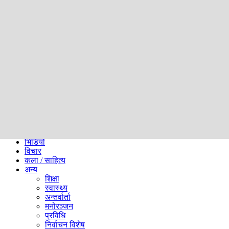
समाज
ब्लग
अन्य
प्रदेश
समाचार
राजनीति
खेलकुद
अन्तर्राष्ट्रिय
अर्थ
भिडियो
विचार
कला / साहित्य
अन्य
शिक्षा
स्वास्थ्य
अन्तर्वार्ता
मनोरञ्जन
प्रविधि
निर्वाचन विशेष