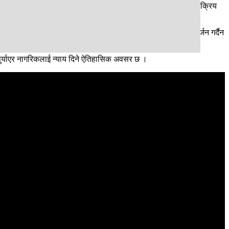
स्तो संवेदनशील आयोगलाई छिट्टै सक्षम र निष्पक्ष व्यक्तिहरू ल्याएर सक्रिय
्यानाकर्षण गराउनुभएको थियो । सरकारले नागरिकको विश्वास त्यसै आर्जन गर्दैन
मा पुर्याएर नागरिकलाई न्याय दिने ऐतिहासिक अवसर छ ।