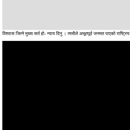
त्यसो त सदनमा पनि संक्रमणकालीन न्यायको विषय उठेको छ । प्रमुख प्रतिपक्षी 
पार्न जरुरी भएको बताउनुभएको थियो ।
साथै सन् २०२४ मा गरिएको तेस्रो संशोधन अपूर्ण भएको र नयाँ नियुक्ति गर्नु
।
विश्वास जित्ने मुख्य सर्त हो- न्याय दिनु । त्यसैले अभूतपूर्व जनमत पाएको राष