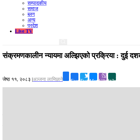
सम्पादकीय
समाज
ब्लग
अन्य
प्रदेश
Live TV
संक्रमणकालीन न्यायमा अल्झिएको प्रक्रिया : दुई दशक
जेष्ठ ११, २०८३
|
अञ्जना लामिछाने
Facebook
Twitter
Messenger
Viber
Whatsapp
काठमाडौं ।
नयाँ सरकार गठनको दुई महिना पुग्न लागेको छ ।
यसबीच गर्नुपर्ने काम धेरै थियो, धेरै काममा सरकारले हात हालिसकेको पनि छ । 
भएका कामहरूको अभिलेखीकरण गरिरहेको बताएको छ । तर, अभिलेखीकरणले न्या