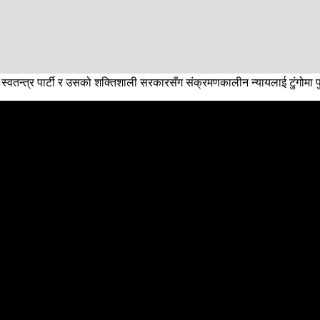
नेपाली कांग्रेसका संसदीय दलका नेता भीष्मराज आङदेम्बेले संक्रमणकालीन न्यायज
अघि कानुनी कमजोरीहरू सुधार्न ऐनको चौथो संशोधन आवश्यक रहेको पनि सरकारलाई ध
्ट्रिय स्वतन्त्र पार्टी र उसको शक्तिशाली सरकारसँग संक्रमणकालीन न्यायलाई टुंगो