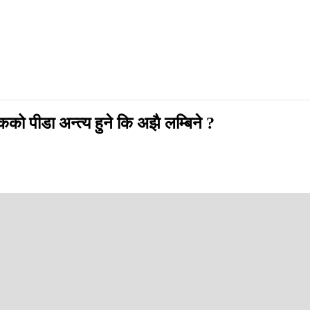
को पीडा अन्त्य हुने कि अझै लम्बिने ?
तर, सशस्त्र द्वन्द्वले पीडित बनेका नागरिकका दुई दशकदेखिका दुःखले भने तत्काल
य निश्चित गर्दैन ।