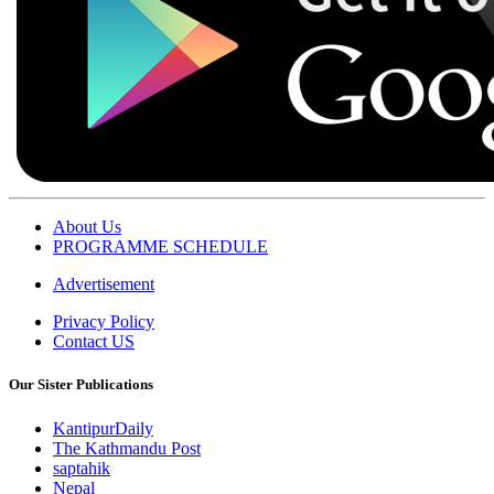
About Us
PROGRAMME SCHEDULE
Advertisement
Privacy Policy
Contact US
Our Sister Publications
KantipurDaily
The Kathmandu Post
saptahik
Nepal