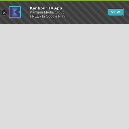
Kantipur TV App
VIEW
Kantipur Media Group
FREE - In Google Play
समाचार
राजनीति
खेलकुद
अन्तर्राष्ट्रिय
अर्थ
भिडियो
विचार
कला / साहित्य
अन्य