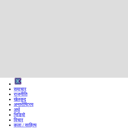
शिक्षा
स्वास्थ्य
अन्तर्वार्ता
मनोरञ्जन
प्रविधि
निर्वाचन विशेष
सम्पादकीय
समाज
ब्लग
अन्य
प्रदेश
समाचार
राजनीति
खेलकुद
अन्तर्राष्ट्रिय
अर्थ
भिडियो
विचार
कला / साहित्य