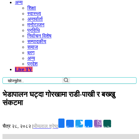
अन्य
शिक्षा
स्वास्थ्य
अन्तर्वार्ता
मनोरञ्जन
प्रविधि
निर्वाचन विशेष
सम्पादकीय
समाज
ब्लग
अन्य
प्रदेश
Live TV
भेडापालन घट्दा गोरखामा राडी-पाखी र बख्खु
संकटमा
चैत्र २८, २०८२
|
भीमलाल श्रेष्ठ
Facebook
Twitter
Messenger
Viber
Whatsapp