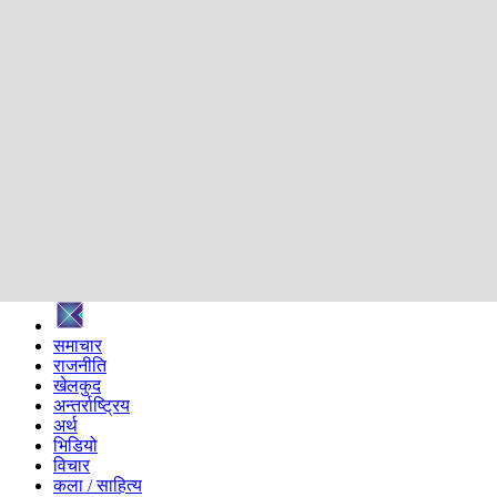
शिक्षा
स्वास्थ्य
अन्तर्वार्ता
मनोरञ्जन
प्रविधि
निर्वाचन विशेष
सम्पादकीय
समाज
ब्लग
अन्य
प्रदेश
समाचार
राजनीति
खेलकुद
अन्तर्राष्ट्रिय
अर्थ
भिडियो
विचार
कला / साहित्य