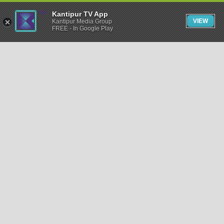
Kantipur TV App
VIEW
Kantipur Media Group
FREE - In Google Play
समाचार
राजनीति
खेलकुद
अन्तर्राष्ट्रिय
अर्थ
भिडियो
विचार
कला / साहित्य
अन्य