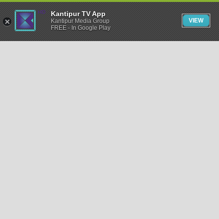
Kantipur TV App
VIEW
Kantipur Media Group
FREE - In Google Play
समाचार
राजनीति
खेलकुद
अन्तर्राष्ट्रिय
अर्थ
भिडियो
विचार
कला / साहित्य
अन्य