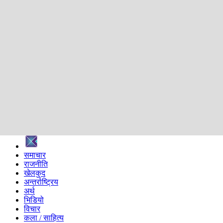
शिक्षा
स्वास्थ्य
अन्तर्वार्ता
मनोरञ्जन
प्रविधि
निर्वाचन विशेष
सम्पादकीय
समाज
ब्लग
अन्य
प्रदेश
समाचार
राजनीति
खेलकुद
अन्तर्राष्ट्रिय
अर्थ
भिडियो
विचार
कला / साहित्य