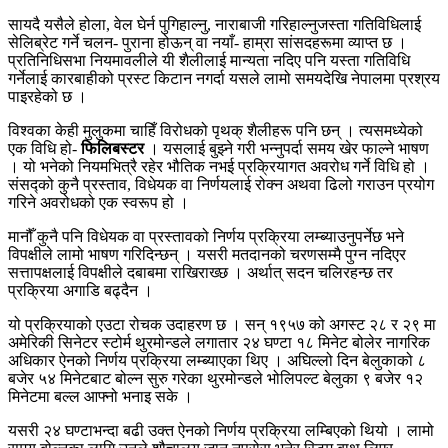
सायदै यसैले होला, वेल घेर्न पुगिहाल्नु, नाराबाजी गरिहाल्नुजस्ता गतिविधिलाई
सेलिब्रेट गर्ने चलन- पुराना होऊन् वा नयाँ- हाम्रा सांसदहरूमा व्याप्त छ ।
प्रतिनिधिसभा नियमावलीले यी शैलीलाई मान्यता नदिए पनि यस्ता गतिविधि
गर्नेलाई कारबाहीको प्रस्ट किटान नगर्दा यसले लामो समयदेखि नेपालमा प्रश्रय
पाइरहेको छ ।
विश्वका केही मुलुकमा चाहिँ विरोधको पृथक् शैलीहरू पनि छन् । त्यसमध्येको
एक विधि हो-
फिलिबस्टर
। यसलाई बुझ्ने गरी भन्नुपर्दा समय खेर फाल्ने भाषण
। यो भनेको नियमभित्रै रहेर भौतिक नभई प्रक्रियागत अवरोध गर्ने विधि हो ।
संसद्को कुनै प्रस्ताव, विधेयक वा निर्णयलाई रोक्न अथवा ढिलो गराउन प्रयोग
गरिने अवरोधको एक स्वरूप हो ।
मानौँ कुनै पनि विधेयक वा प्रस्तावको निर्णय प्रक्रिया लम्ब्याउनुपर्नेछ भने
विपक्षीले लामो भाषण गरिदिन्छन् । यसरी मतदानको चरणसम्मै पुग्न नदिएर
सत्तापक्षलाई विपक्षीले दबाबमा राखिराख्छ । अर्थात् सदन चलिरहन्छ तर
प्रक्रिया अगाडि बढ्दैन ।
यो प्रक्रियाको एउटा रोचक उदाहरण छ । सन् १९५७ को अगस्ट २८ र २९ मा
अमेरिकी सिनेटर स्टोर्म थुरमोन्डले लगातार २४ घण्टा १८ मिनेट बोलेर नागरिक
अधिकार ऐनको निर्णय प्रक्रिया लम्ब्याएका थिए । अघिल्लो दिन बेलुकाको ८
बजेर ५४ मिनेटबाट बोल्न सुरु गरेका थुरमोन्डले भोलिपल्ट बेलुका ९ बजेर १२
मिनेटमा बल्ल आफ्नो भनाइ सके ।
यसरी २४ घण्टाभन्दा बढी उक्त ऐनको निर्णय प्रक्रिया लम्बिएको थियो । लामो