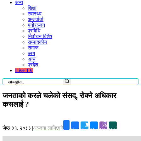
अन्य
शिक्षा
स्वास्थ्य
अन्तर्वार्ता
मनोरञ्जन
प्रविधि
निर्वाचन विशेष
सम्पादकीय
समाज
ब्लग
अन्य
प्रदेश
Live TV
जनताको करले चलेको संसद्, रोक्ने अधिकार
कसलाई ?
जेष्ठ ३१, २०८३
|
अञ्जना लामिछाने
Facebook
Twitter
Messenger
Viber
Whatsapp