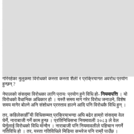
तर, लामो समयदेखि हाम्रोमा भने संसद् अवरोध विपक्षीको राजनीतिक अधिकार
जसरी प्रयोग हुँदै आएको छ । अझ नेपालमा २०७८ सालमा नेकपा एमालेले
आफ्ना सांसद कारबाही गरेको सूचना सभामुखले कार्यान्वयन नगरेको भन्दै ९
महिनासम्म संसद् अवरोध गरेको रेकर्ड नै छ ।
हुन त संसद् अवरोधको कल्पना हाम्रो नियमावलीले पनि गर्दैन । तथापि,
अभ्यासमा भने यसलाई निकै सामान्यीकरण गर्दै लगिएको छ । नेपालमा इन्टरनेट,
विद्युत्, बैंकिङ, अस्पताललगायत २५ ठाउँमा त हडताल गर्न पाइँदैन भने सार्वभौम
संसद्‌मा हुने हडताललाई कसरी जायज भन्ने ?
त्यसकारण उन्नत लोकतन्त्रमा प्रायः संसद् अवरोधको विकल्पमा प्रक्रियागत
अवरोध हुन्छ । विपक्षीको विरोधको केन्द्र सदन होइन सरकार हुन्छ । त्यसो भए
विपक्षीले आफ्ना असहमति कसरी व्यक्त गर्ने त ? विरोधको विधि के ? अनि
कतिसम्मलाई विरोध भन्ने र कतिसम्मलाई असंसदीय गतिविधि ? संसदीय अभ्यास
गरिरहेका मुलुकमा विरोधको कस्ता कस्ता शैली र प्रक्रियागत अवरोध प्रयोग
हुन्छन् ?
नेपालको संसद्‌मा विरोधका लागि प्रायः प्रयोग हुने विधि हो-
नियमापत्ति
। यो
विरोधको वैधानिक अधिकार हो । यस्तै समय माग गरेर विरोध जनाउने, विशेष
समय मागेर बोल्ने अनि संशोधन प्रस्ताव हाल्ने आदि पनि विरोधकै विधि हुन् ।
तर, कहिलेकाहीँ यी विधिसम्मत् प्रक्रियाभन्दा अघि बढेर हाम्रो संसद्‌मा वेल
घेर्ने, नाराबाजी गर्ने काम हुन्छ । प्रतिनिधिसभा नियमावली २०८३ ले वेल
घेर्नुलाई विरोधको विधि मान्दैन । नाराबाजी पनि नियमावलीले पहिचान नगर्ने
गतिविधि हो । तर, यस्ता गतिविधिले मिडिया कभरेज पनि राम्रै पाउँछ ।