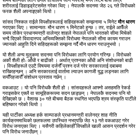
समय बोल्नका लागि उनले शौचालय जान नपरोस् भनेर स्टिम बाथ लिएर
शरीरलाई डिहाइड्रेटसमेत गरेका थिए । नेपालकै सदनमा जेठ २६ गते विरोधको
फरक शैली अपनाइएको थियो ।
सांसद निश्कल राईले विपक्षीहरूलाई सहिदहरूको सम्झनामा ५ मिनेट
मौन धारण
गराएका थिए । सामान्यतः मौन धारण १ मिनेटको हुन्छ । तर, राईले आफैँले
समय तोकेर प्रधानमन्त्री वालेन्द्र शाहले नेपालले पनि भारतको सीमा मिचेको
भन्दै दिएको विवादास्पद अभिव्यक्तिको विरोधमा नेपालको सीमा कायम गराउन
ज्यानको आहुति दिने सहिदहरूको सम्झना गर्दै मौन धारण गराउनुभयो ।
यो शैली अन्य मुलुकमा सदनमा पनि विरोधका लागि प्रयोग गरिन्छ । विरोधको
अर्को शैली हो- आँधी र बाढीको । अर्थात् प्रश्नका आँधी अनि संशोधनको बाढी
। विपक्षीहरूले एउटै विषयमा दर्जनौँ प्रश्न दर्ज गरेर सरकारलाई दबाबमा
राखिरहन्छन् । अनि सरकारलाई वार्तामा ल्याउन कागजी युद्ध लड्नका लागि
सयौँरहजारौँ संशोधन प्रस्ताव गर्छन् ।
वकआउट । यो पनि विरोधकै शैली हो । सांसदहरूले आफ्नो असहमति रेकर्ड
गराइसकेर एक्लै वा सामूहिकरूपमा सदन छाड्छन् । नेपालकै सदनमा पनि यो
देखिएको छ । वैशाख ३० गते बीचमा बैठक स्थगित भएपछि श्रम संस्कृति पार्टीले
बहिष्कार गरेको थियो ।
यही पार्टीका अध्यक्ष हर्क साम्पाङले प्रधानमन्त्री वालेनद्र शाह नीति
कार्यक्रममाथिको छलफलमा उपस्थित नभएपछि जेठ १३ गते वकआउट गरेर
विरोध जनाएका थिए । यसैगरी कहिलेकाहीँ विपक्षीले खाली आसन प्रदर्शन गरेर
पनि विरोध जनाउँछन् ।