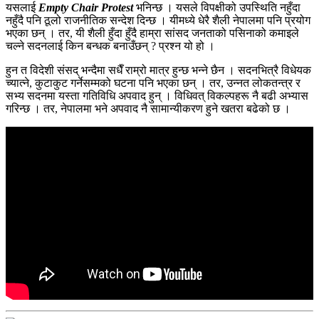
यसलाई
Empty Chair Protest
भनिन्छ । यसले विपक्षीको उपस्थिति नहुँदा
नहुँदै पनि ठूलो राजनीतिक सन्देश दिन्छ । यीमध्ये धेरै शैली नेपालमा पनि प्रयोग
भएका छन् । तर, यी शैली हुँदा हुँदै हाम्रा सांसद जनताको पसिनाको कमाइले
चल्ने सदनलाई किन बन्धक बनाउँछन् ? प्रश्न यो हो ।
हुन त विदेशी संसद् भन्दैमा सधैँ राम्रो मात्र हुन्छ भन्ने छैन । सदनभित्रै विधेयक
च्यात्ने, कुटाकुट गर्नेसम्मको घटना पनि भएका छन् । तर, उन्नत लोकतन्त्र र
सभ्य सदनमा यस्ता गतिविधि अपवाद हुन् । विधिवत् विकल्पहरू नै बढी अभ्यास
गरिन्छ । तर, नेपालमा भने अपवाद नै सामान्यीकरण हुने खतरा बढेको छ ।